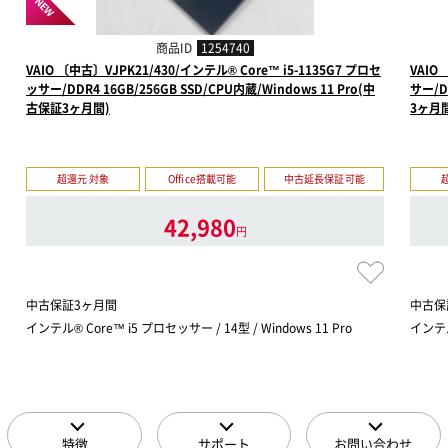
NEW
商品ID
1254740
VAIO 〔中古〕VJPK21/430/インテル® Core™ i5-1135G7 プロセ
VAIO
ッサー/DDR4 16GB/256GB SSD/CPU内蔵/Windows 11 Pro(中
サー/D
古保証3ヶ月間)
3ヶ月
超還元 対象
Office搭載可能
中古延長保証可能
42,980
円
中古保証3ヶ月間
中古保
インテル® Core™ i5 プロセッサー / 14型 / Windows 11 Pro
インテル®
特徴
サポート
お問い合わせ