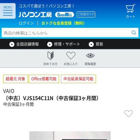
コスパで選ぼう！パソコン工房！
MENU
ご利用ガイド
カート
ログイン
おトクな会員登録（無料）
全国店舗情報
修理・サポート
買取
初めての方
お気に入り
閲覧履歴
超還元 対象
Office搭載可能
中古延長保証可能
VAIO
〔中古〕VJS154C11N（中古保証3ヶ月間）
中古保証3ヶ月間