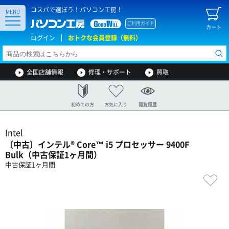
コスパで選ぼう！パソコン工房！
MENU
ご利用ガイド
カート
ログイン
おトクな会員登録（無料）
全国店舗情報
修理・サポート
買取
初めての方
お気に入り
閲覧履歴
Intel
〔中古〕インテル® Core™ i5 プロセッサー 9400F
Bulk（中古保証1ヶ月間）
中古保証1ヶ月間