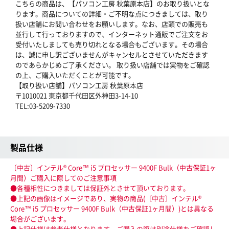
こちらの商品は、【パソコン工房 秋葉原本店】のお取り扱いとな
ります。商品についての詳細・ご不明な点につきましては、取り
扱い店舗にお問い合わせをお願いします。なお、店頭での販売も
並行して行っておりますので、インターネット通販でご注文をお
受付いたしましても売り切れとなる場合もございます。その場合
は、誠に申し訳ございませんがキャンセルとさせていただきます
のであらかじめご了承ください。 取り扱い店舗では実物をご確認
の上、ご購入いただくことが可能です。
【取り扱い店舗】パソコン工房 秋葉原本店
〒1010021 東京都千代田区外神田3-14-10
TEL:03-5209-7330
製品仕様
〔中古〕インテル® Core™ i5 プロセッサー 9400F Bulk（中古保証1ヶ
月間）ご購入に際してのご注意事項
●各種相性につきましては保証外とさせて頂いております。
●上記の画像はイメージであり、実物の商品(〔中古〕インテル®
Core™ i5 プロセッサー 9400F Bulk（中古保証1ヶ月間）)とは異なる
場合がございます。
●上記仕様は参考仕様となります、ご購入の際は別途仕様をご確認し