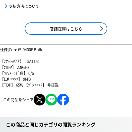
支払方法について
店舗在庫はこちら
仕様[Core i5-9400F Bulk]
【ｿｹｯﾄ形状】 LGA1151
【ｸﾛｯｸ】 2.9GHz
【ｺｱ/ｽﾚｯﾄﾞ数】 6/6
【L3ｷｬｯｼｭ】 9MB
【TDP】 65W 【ｸﾞﾗﾌｨｯｸ】 非搭載
この商品をシェア
この商品と同じカテゴリの閲覧ランキング