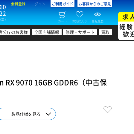
会員登録
ログイン
ご利用ガイド
お客様からのご意見
60
22
求
00 )
カート
お気に入り
閲覧履歴
経験
官公庁のお客様
全国店舗情報
修理・サポート
買取
歓
 RX 9070 16GB GDDR6（中古保
製品仕様を見る