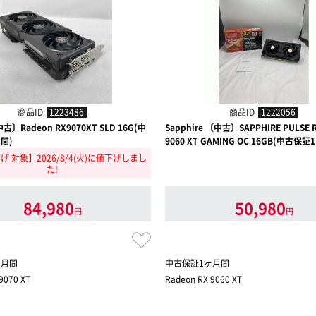
商品ID
1223486
商品ID
1222056
中古〕Radeon RX9070XT SLD 16G(中
Sapphire 〔中古〕SAPPHIRE PULSE R
間)
9060 XT GAMING OC 16GB(中古保
 対象】2026/8/4(火)に値下げしまし
た!
84,980
50,980
円
円
ヶ月間
中古保証1ヶ月間
9070 XT
Radeon RX 9060 XT