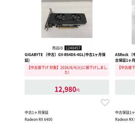
商品ID
1240457
GIGABYTE 〔中古〕GV-R64D6-4GL(中古1ヶ月保
ASRock 〔
証)
古保証1ヶ月
【中古値下げ 対象】2026/8/4(火)に値下げしまし
【中古値下げ
た!
12,980
円
中古1ヶ月保証
中古保証1
Radeon RX 6400
Radeon RX 