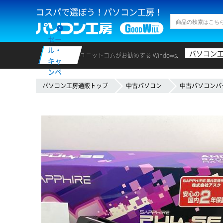
コスパで選ぼう！パソコン工房！
セー
ル・
パソコン
ユニットコムがお勧めする Windows.
キャ
ンペ
ーン
パソコン工房通販トップ
中古パソコン
中古パソコンパ