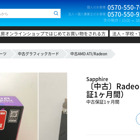
0570-550-7
個人のお客様
0570-550-9
法人・個人事業主のお客様
年中無休 ( 10:00 ～ 18:
工房オンラインショップではじめてお買い物をされる方
法人・学校・
ーツ
中古グラフィックカード
中古AMD ATI/Radeon
Sapphire
〔中古〕Radeon
証1ヶ月間）
中古保証1ヶ月間