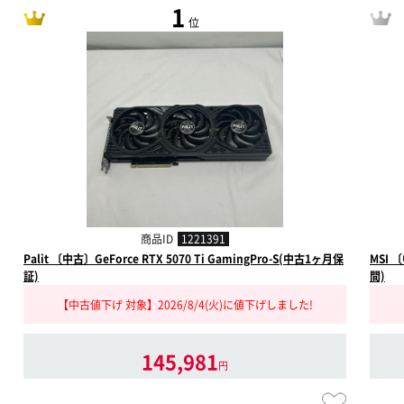
1
位
商品ID
1221391
Palit 〔中古〕GeForce RTX 5070 Ti GamingPro-S(中古1ヶ月保
MSI 
証)
間)
【中古値下げ 対象】2026/8/4(火)に値下げしました!
145,981
円