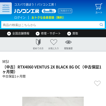
コスパで選ぼう！パソコン工房！
MENU
ご利用ガイド
カート
ログイン
おトクな会員登録（無料）
全国店舗情報
修理・サポート
買取
初めての方
お気に入り
閲覧履歴
MSI
〔中古〕RTX4060 VENTUS 2X BLACK 8G OC（中古保証1
ヶ月間）
中古保証1ヶ月間