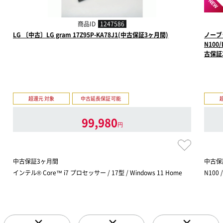
NEW
商品ID
1247586
LG 〔中古〕LG gram 17Z95P-KA78J1(中古保証3ヶ月間)
ノーブラ
N100/
古保証
超還元 対象
中古延長保証可能
99,980
円
中古保証3ヶ月間
中古保
インテル® Core™ i7 プロセッサー / 17型 / Windows 11 Home
N100 