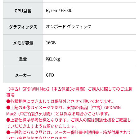
Ryzen 7 6800U
CPU型番
オンボード グラフィック
グラフィックス
16GB
メモリ容量
約1.0kg
重量
GPD
メーカー
〔中古〕GPD WIN Max2（中古保証3ヶ月間）ご購入に際してのご注意
事項
●各種相性につきましては保証外とさせて頂いております。
●上記の画像はイメージであり、実物の商品(〔中古〕GPD WIN
Max2（中古保証3ヶ月間）)とは異なる場合がございます。
●上記仕様は参考仕様となります、ご購入の際は別途仕様をご確認し
ていだだきますようお願いいたします。
●一般的にバルク品とは、メーカー保証書や説明書・箱が付属されて
いない簡易包装の商品となります。