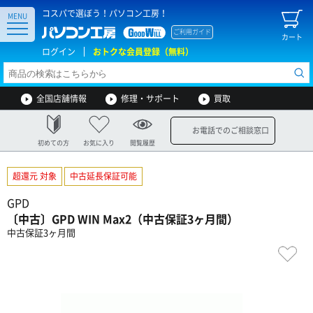
コスパで選ぼう！パソコン工房！
MENU
ご利用ガイド
カート
ログイン
おトクな会員登録（無料）
全国店舗情報
修理・サポート
買取
お電話でのご相談窓口
初めての方
お気に入り
閲覧履歴
超還元 対象
中古延長保証可能
GPD
〔中古〕GPD WIN Max2（中古保証3ヶ月間）
中古保証3ヶ月間