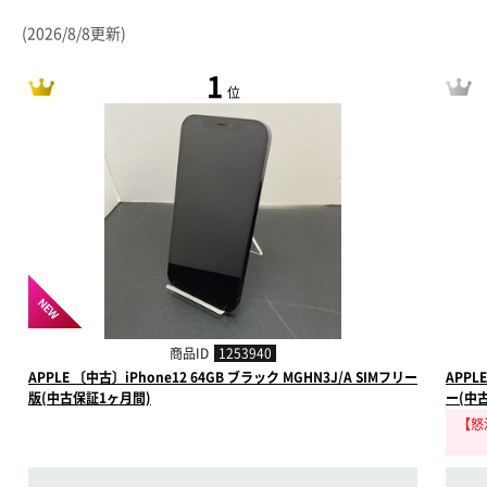
(2026/8/8更新)
1
位
NEW
商品ID
1253940
APPLE 〔中古〕iPhone12 64GB ブラック MGHN3J/A SIMフリー
APPL
版(中古保証1ヶ月間)
ー(中
【怒涛