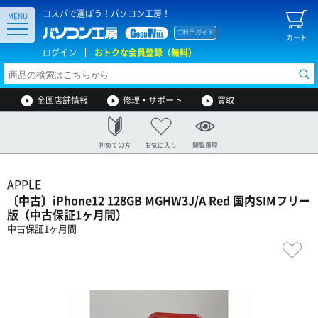
コスパで選ぼう！パソコン工房！
MENU
ご利用ガイド
カート
ログイン
おトクな会員登録（無料）
全国店舗情報
修理・サポート
買取
初めての方
お気に入り
閲覧履歴
APPLE
〔中古〕iPhone12 128GB MGHW3J/A Red 国内SIMフリー
版（中古保証1ヶ月間）
中古保証1ヶ月間