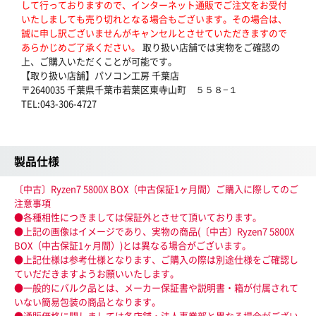
して行っておりますので、インターネット通販でご注文をお受付
いたしましても売り切れとなる場合もございます。その場合は、
誠に申し訳ございませんがキャンセルとさせていただきますので
あらかじめご了承ください。
取り扱い店舗では実物をご確認の
上、ご購入いただくことが可能です。
【取り扱い店舗】パソコン工房 千葉店
〒2640035 千葉県千葉市若葉区東寺山町 ５５８−１
TEL:043-306-4727
製品仕様
〔中古〕Ryzen7 5800X BOX（中古保証1ヶ月間）ご購入に際してのご
注意事項
●各種相性につきましては保証外とさせて頂いております。
●上記の画像はイメージであり、実物の商品(〔中古〕Ryzen7 5800X
BOX（中古保証1ヶ月間）)とは異なる場合がございます。
●上記仕様は参考仕様となります、ご購入の際は別途仕様をご確認し
ていだだきますようお願いいたします。
●一般的にバルク品とは、メーカー保証書や説明書・箱が付属されて
いない簡易包装の商品となります。
●通販価格に関しましては各店舗・法人事業部と異なる場合がござい