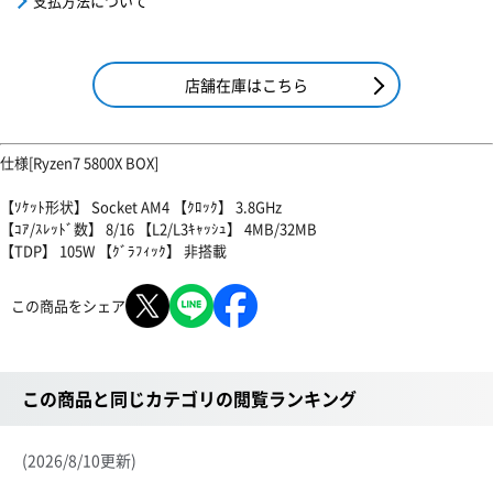
支払方法について
店舗在庫はこちら
仕様[Ryzen7 5800X BOX]
【ｿｹｯﾄ形状】 Socket AM4 【ｸﾛｯｸ】 3.8GHz
【ｺｱ/ｽﾚｯﾄﾞ数】 8/16 【L2/L3ｷｬｯｼｭ】 4MB/32MB
【TDP】 105W 【ｸﾞﾗﾌｨｯｸ】 非搭載
この商品をシェア
この商品と同じカテゴリの閲覧ランキング
(2026/8/10更新)