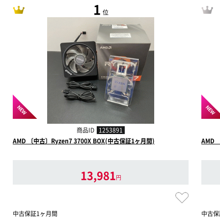
1
位
NEW
NEW
商品ID
1253891
AMD 〔中古〕Ryzen7 3700X BOX(中古保証1ヶ月間)
AMD 
13,981
円
中古保証1ヶ月間
中古保