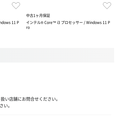
中古1ヶ月保証
中古保証3
dows 11 P
インテル® Core™ i3 プロセッサー / Windows 11 P
インテル® Co
ro
ro
り扱い店舗にお問合せください。
さい。