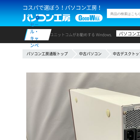
コスパで選ぼう！パソコン工房！
セー
ル・
パソコン
ユニットコムがお勧めする Windows.
キャ
ンペ
ーン
パソコン工房通販トップ
中古パソコン
中古デスクトッ