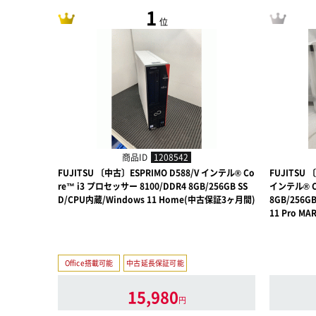
1
位
商品ID
1208542
FUJITSU 〔中古〕ESPRIMO D588/V インテル® Co
FUJITSU 
re™ i3 プロセッサー 8100/DDR4 8GB/256GB SS
インテル® Co
D/CPU内蔵/Windows 11 Home(中古保証3ヶ月間)
8GB/256GB
11 Pro M
Office搭載可能
中古延長保証可能
15,980
円