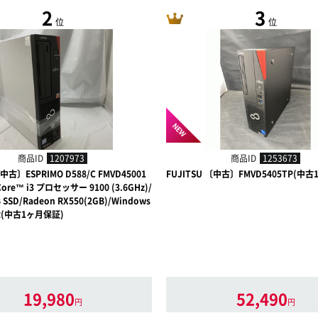
2
3
位
位
NEW
商品ID
1207973
商品ID
1253673
〔中古〕ESPRIMO D588/C FMVD45001
FUJITSU 〔中古〕FMVD5405TP(中
re™ i3 プロセッサー 9100 (3.6GHz)/
 SSD/Radeon RX550(2GB)/Windows
AR(中古1ヶ月保証)
19,980
52,490
円
円