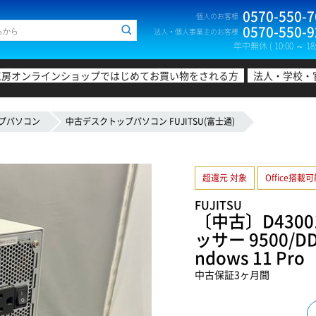
0570-550-7
個人のお客様
0570-550-9
法人・個人事業主のお客様
年中無休 ( 10:00 ～ 18:
工房オンラインショップではじめてお買い物をされる方
法人・学校・
プパソコン
中古デスクトップパソコン FUJITSU(富士通)
超還元 対象
Office搭載
FUJITSU
〔中古〕D43001
ッサー 9500/DD
ndows 11 
中古保証3ヶ月間