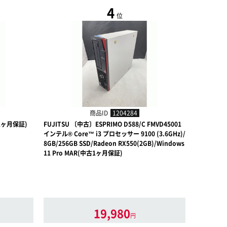
4
位
商品ID
1204284
古1ヶ月保証)
FUJITSU 〔中古〕ESPRIMO D588/C FMVD45001
FUJITSU
インテル® Core™ i3 プロセッサー 9100 (3.6GHz)/
5 プロセッサー
8GB/256GB SSD/Radeon RX550(2GB)/Windows
内蔵/Wind
11 Pro MAR(中古1ヶ月保証)
Office搭
19,980
円