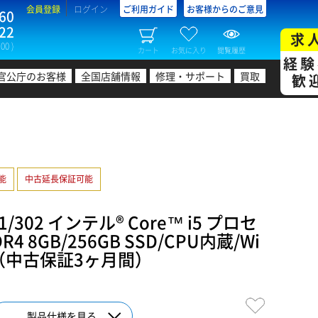
会員登録
ログイン
ご利用ガイド
お客様からのご意見
60
22
求
00 )
カート
お気に入り
閲覧履歴
経験
官公庁のお客様
全国店舗情報
修理・サポート
買取
歓
可能
中古延長保証可能
/302 インテル® Core™ i5 プロセ
R4 8GB/256GB SSD/CPU内蔵/Wi
Pro（中古保証3ヶ月間）
製品仕様を見る