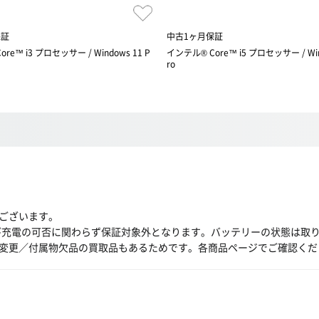
保証
中古1ヶ月保証
re™ i3 プロセッサー / Windows 11 P
インテル® Core™ i5 プロセッサー / Win
ro
ございます。
び充電の可否に関わらず保証対象外となります。バッテリーの状態は取
変更／付属物欠品の買取品もあるためです。各商品ページでご確認くだ