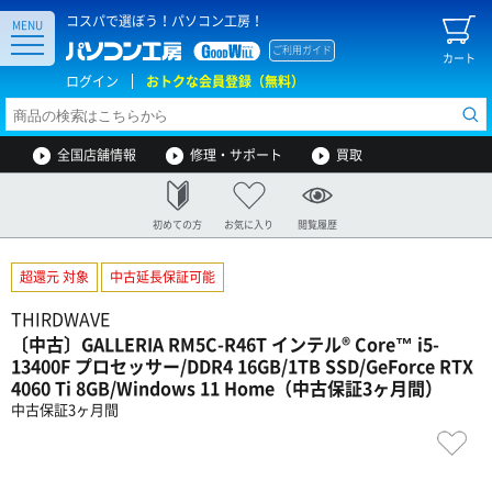
コスパで選ぼう！パソコン工房！
MENU
ご利用ガイド
カート
ログイン
おトクな会員登録（無料）
全国店舗情報
修理・サポート
買取
初めての方
お気に入り
閲覧履歴
超還元 対象
中古延長保証可能
THIRDWAVE
〔中古〕GALLERIA RM5C-R46T インテル® Core™ i5-
13400F プロセッサー/DDR4 16GB/1TB SSD/GeForce RTX
4060 Ti 8GB/Windows 11 Home（中古保証3ヶ月間）
中古保証3ヶ月間