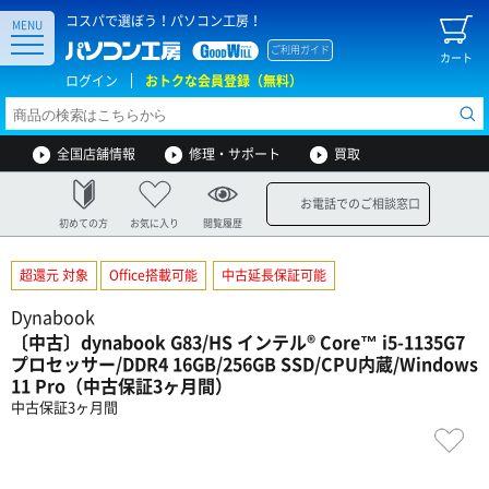
コスパで選ぼう！パソコン工房！
MENU
ご利用ガイド
カート
ログイン
おトクな会員登録（無料）
全国店舗情報
修理・サポート
買取
お電話でのご相談窓口
初めての方
お気に入り
閲覧履歴
超還元 対象
Office搭載可能
中古延長保証可能
Dynabook
〔中古〕dynabook G83/HS インテル® Core™ i5-1135G7
プロセッサー/DDR4 16GB/256GB SSD/CPU内蔵/Windows
11 Pro（中古保証3ヶ月間）
中古保証3ヶ月間