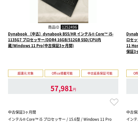
商品ID
1252496
Dynabook 〔中古〕dynabook B55/HR インテル® Core™ i5-
Dyna
1135G7 プロセッサー/DDR4 16GB/512GB SSD/CPU内
ロセッサ
蔵/Windows 11 Pro(中古保証3ヶ月間)
11 
保証3
超還元 対象
Office搭載可能
中古延長保証可能
Of
57,981
円
中古保証3ヶ月間
中古保
インテル® Core™ i5 プロセッサー / 15.6型 / Windows 11 Pro
インテル®