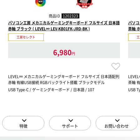
商品ID
1202323
パソコン工房 メカニカルゲーミングキーボード フルサイズ 日本語
パソコ
赤軸 ブラック ( LEVEL∞ LEV-KB01FK-JRD-BK )
茶軸 ホワ
工房セレクト
工
6,980
円
LEVEL∞ メカニカルゲーミングキーボード フルサイズ 日本語配列
LEV
赤軸 有線USB接続 RGBバックライト搭載 ブラックモデル
茶軸 
USB Type-C / ゲーミングキーボード / 日本語 / 107
USB 
特徴
サポート
お問い合わせ