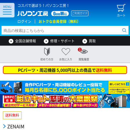
コスパで選ぼう！パソコン工房！
MENU
ご利用ガイド
カート
ログイン
おトクな会員登録（無料）
全国店舗情報
修理・サポート
買取
1
初めての方
お気に入り
閲覧履歴
PCパーツ・周辺機器 5,000円以上の商品で
送料無料
送料無料
ZENAIM