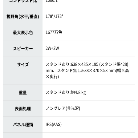
コントラスト比
178°/178°
視野角(水平/垂直)
1677万色
最大表示色
2W+2W
スピーカー
スタンドあり:638×485×195 (スタンド幅428)
サイズ
mm、スタンド無し:638×370×58 mm(幅×高
×奥行)
スタンドあり:約4.8 kg
重量
ノングレア(非光沢)
表面処理
IPS(AAS)
パネル種類