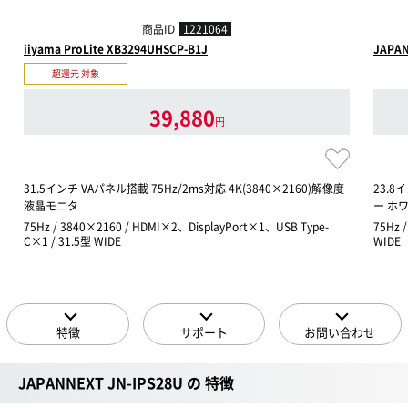
商品ID
1221064
iiyama ProLite XB3294UHSCP-B1J
JAPAN
超還元 対象
39,880
円
31.5インチ VAパネル搭載 75Hz/2ms対応 4K(3840×2160)解像度
23.8
液晶モニタ
ー ホ
75Hz / 3840×2160 / HDMI×2、DisplayPort×1、USB Type-
75Hz 
C×1 / 31.5型 WIDE
WIDE
特徴
サポート
お問い合わせ
JAPANNEXT JN-IPS28U の 特徴