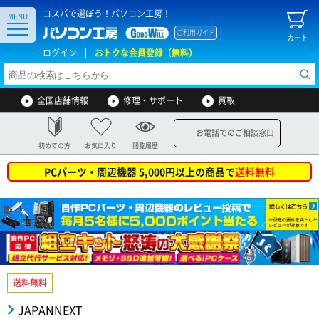
コスパで選ぼう！パソコン工房！
MENU
ご利用ガイド
カート
ログイン
おトクな会員登録（無料）
全国店舗情報
修理・サポート
買取
お電話でのご相談窓口
初めての方
お気に入り
閲覧履歴
PCパーツ・周辺機器 5,000円以上の商品で
送料無料
送料無料
JAPANNEXT