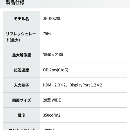
製品仕様
JN-IPS28U
モデル名
75Hz
リフレッシュレー
ト(最大)
3840×2160
最大解像度
OD:2ms(GtoG)
応答速度
HDMI. 2.0×2、DisplayPort 1.2×2
入力端子
28型 WIDE
画面サイズ
350cd/m2
輝度
1000:1