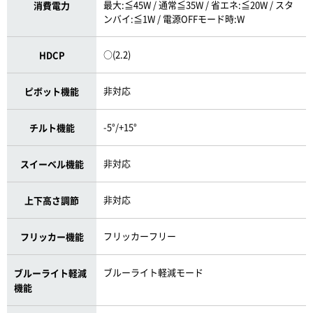
最大:≦45W / 通常≦35W / 省エネ:≦20W / スタ
消費電力
ンバイ:≦1W / 電源OFFモード時:W
○(2.2)
HDCP
非対応
ピボット機能
-5°/+15°
チルト機能
非対応
スイーベル機能
非対応
上下高さ調節
フリッカーフリー
フリッカー機能
ブルーライト軽減モード
ブルーライト軽減
機能