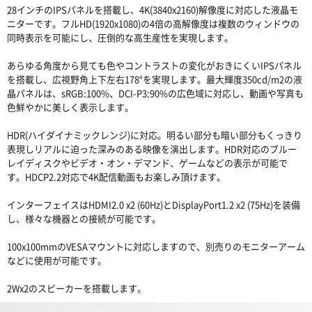
28インチのIPSパネルを搭載し、4K(3840x2160)解像度に対応した液晶モ
ニターです。フルHD(1920x1080)の4倍の高解像度は複数のウィンドウの
同時表示を可能にし、圧倒的な高生産性を実現します。
あらゆる角度から見ても色やコントラストの変化がおきにくいIPSパネル
を搭載し、広視野角上下左右178°を実現します。最大輝度350cd/m2の液
晶パネルは、sRGB:100%、DCI-P3:90%の広色域に対応し、動画や写真も
色鮮やかに美しく表示します。
HDR(ハイダイナミックレンジ)に対応。明るい部分も暗い部分もくっきり
表現しリアルに迫った深みのある映像を演出します。HDR対応のブルー
レイディスクやビデオ・オン・デマンド、ゲームなどの表示が可能で
す。HDCP2.2対応で4K配信動画もお楽しみ頂けます。
インターフェイスはHDMI2.0 x2 (60Hz)とDisplayPort1.2 x2 (75Hz)を装備
し、様々な機器との接続が可能です。
100x100mmのVESAマウントに対応しますので、別売りのモニターアーム
などに使用が可能です。
2Wx2のスピーカーを搭載します。