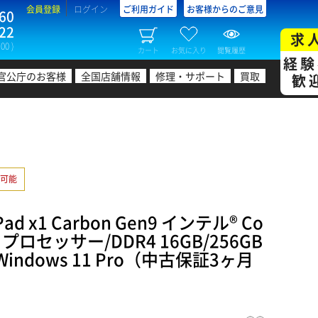
会員登録
ログイン
ご利用ガイド
お客様からのご意見
60
22
求
00 )
カート
お気に入り
閲覧履歴
経験
官公庁のお客様
全国店舗情報
修理・サポート
買取
歓
可能
d x1 Carbon Gen9 インテル® Co
G7 プロセッサー/DDR4 16GB/256GB
Windows 11 Pro（中古保証3ヶ月