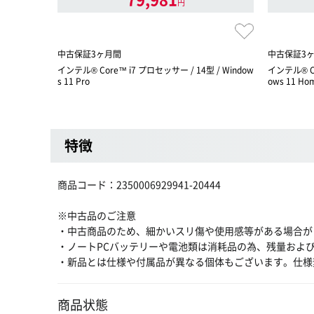
円
中古保証3ヶ月間
中古保証3
インテル® Core™ i7 プロセッサー / 14型 / Window
インテル® Ce
s 11 Pro
ows 11 Ho
特徴
商品コード：2350006929941-20444
※中古品のご注意
・中古商品のため、細かいスリ傷や使用感等がある場合が
・ノートPCバッテリーや電池類は消耗品の為、残量およ
・新品とは仕様や付属品が異なる個体もございます。仕様
商品状態