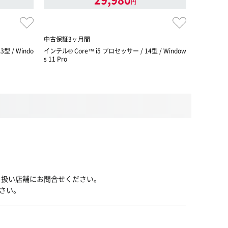
円
中古保証3ヶ月間
中古1ヶ月
型 / Windo
インテル® Core™ i5 プロセッサー / 14型 / Window
インテル® Co
s 11 Pro
ws 11 Ho
り扱い店舗にお問合せください。
さい。