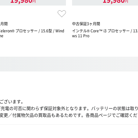
円
円
ヶ月間
中古保証3ヶ月間
leron® プロセッサー / 15.6型 / Wind
インテル® Core™ i3 プロセッサー / 13.3
me
ws 11 Pro
ございます。
び充電の可否に関わらず保証対象外となります。バッテリーの状態は取
変更／付属物欠品の買取品もあるためです。各商品ページでご確認くだ