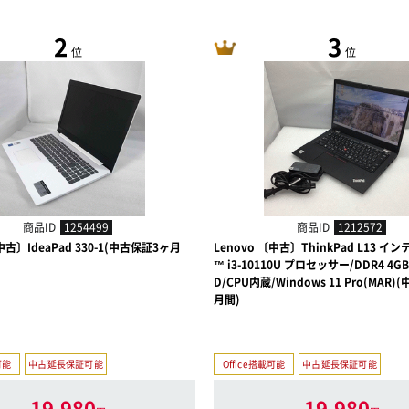
2
3
位
位
商品ID
1254499
商品ID
1212572
中古〕IdeaPad 330-1(中古保証3ヶ月
Lenovo 〔中古〕ThinkPad L13 インテ
™ i3-10110U プロセッサー/DDR4 4GB/
D/CPU内蔵/Windows 11 Pro(MAR
月間)
可能
中古延長保証可能
Office搭載可能
中古延長保証可能
19,980
19,980