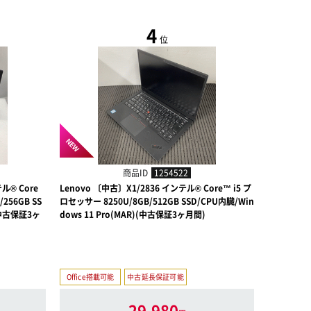
4
位
NEW
NEW
商品ID
1254522
ル® Core
Lenovo 〔中古〕X1/2836 インテル® Core™ i5 プ
Lenovo 〔
256GB SS
ロセッサー 8250U/8GB/512GB SSD/CPU内臓/Win
P Core i
)(中古保証3ヶ
dows 11 Pro(MAR)(中古保証3ヶ月間)
HDD/Inte
1 Home
Office搭載可能
中古延長保証可能
29,980