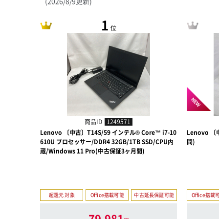
(2026/8/9更新)
1
位
NEW
商品ID
1249571
Lenovo 〔中古〕T14S/59 インテル® Core™ i7-10
Lenovo 〔
610U プロセッサー/DDR4 32GB/1TB SSD/CPU内
間)
蔵/Windows 11 Pro(中古保証3ヶ月間)
超還元 対象
Office搭載可能
中古延長保証可能
Office搭載
79,981