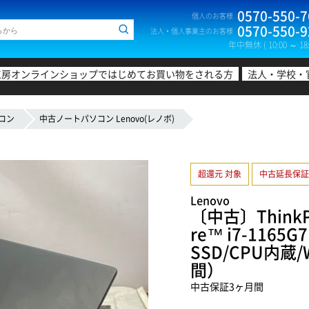
0570-550-7
個人のお客様
0570-550-9
法人・個人事業主のお客様
年中無休 ( 10:00 ～ 18:
工房オンラインショップではじめてお買い物をされる方
法人・学校・
コン
中古ノートパソコン Lenovo(レノボ)
超還元 対象
中古延長保証
Lenovo
〔中古〕ThinkPa
re™ i7-1165
SSD/CPU内蔵/
間）
中古保証3ヶ月間