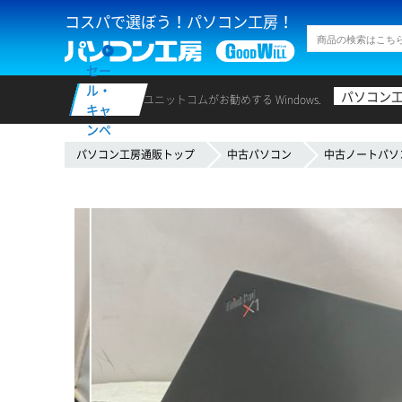
コスパで選ぼう！パソコン工房！
セー
ル・
パソコン
ユニットコムがお勧めする Windows.
キャ
ンペ
ーン
パソコン工房通販トップ
中古パソコン
中古ノートパソ