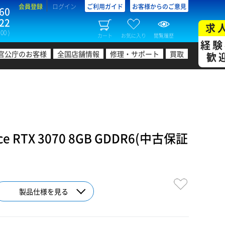
会員登録
ログイン
ご利用ガイド
お客様からのご意見
60
22
求
00 )
カート
お気に入り
閲覧履歴
経験
官公庁のお客様
全国店舗情報
修理・サポート
買取
歓
 RTX 3070 8GB GDDR6(中古保証
製品仕様を見る