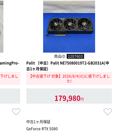
商品ID
1207603
amingPro-
Palit 〔中古〕Palit NE75080019T2-GB2031A(中
GIGABYTE
古1ヶ月保証)
WF3OC-
に値下げしまし
【中古値下げ 対象】2026/8/4(火)に値下げしまし
た!
179,980
円
中古1ヶ月保証
中古保証1
GeForce RTX 5080
GeForce R