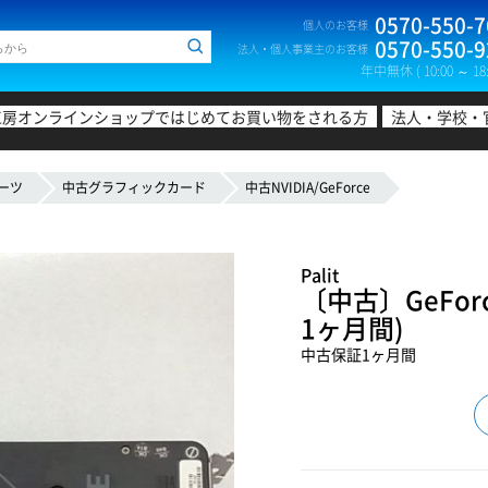
0570-550-7
個人のお客様
0570-550-9
法人・個人事業主のお客様
年中無休 ( 10:00 ～ 18:
工房オンラインショップではじめてお買い物をされる方
法人・学校・
ーツ
中古グラフィックカード
中古NVIDIA/GeForce
Palit
〔中古〕GeForce
1ヶ月間)
中古保証1ヶ月間