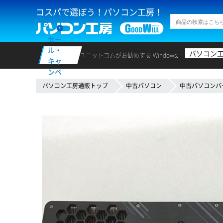
コスパで選ぼう！パソコン工房！
セー
ル・
パソコン
ユニットコムがお勧めする Windows.
キャ
ンペ
ーン
パソコン工房通販トップ
中古パソコン
中古パソコンパ