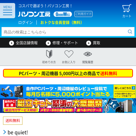
コスパで選ぼう！パソコン工房！
MENU
ご利用ガイド
カート
ログイン
おトクな会員登録（無料）
全国店舗情報
修理・サポート
買取
初めての方
お気に入り
閲覧履歴
PCパーツ・周辺機器 5,000円以上の商品で
送料無料
送料無料
be quiet!