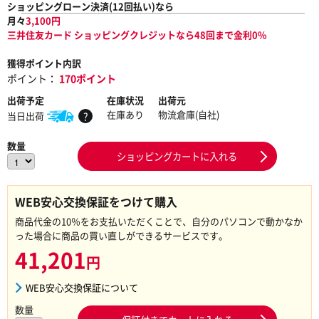
ショッピングローン決済(
12
回払い)なら
月々
3,100
円
三井住友カード ショッピングクレジットなら48回まで金利0%
獲得ポイント内訳
ポイント：
170ポイント
出荷予定
在庫状況
出荷元
在庫あり
物流倉庫(自社)
当日出荷
?
数量
ショッピングカートに入れる
WEB安心交換保証をつけて購入
商品代金の10％をお支払いただくことで、自分のパソコンで動かなか
った場合に商品の買い直しができるサービスです。
41,201
円
WEB安心交換保証について
数量