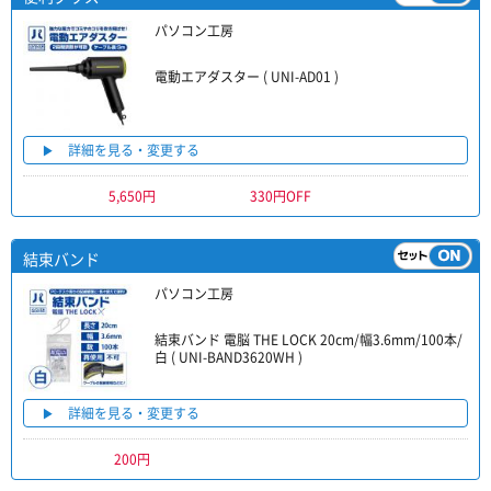
パソコン工房
電動エアダスター ( UNI-AD01 )
詳細を見る・変更する
5,650円
330円OFF
結束バンド
パソコン工房
結束バンド 電脳 THE LOCK 20cm/幅3.6mm/100本/
白 ( UNI-BAND3620WH )
詳細を見る・変更する
200円