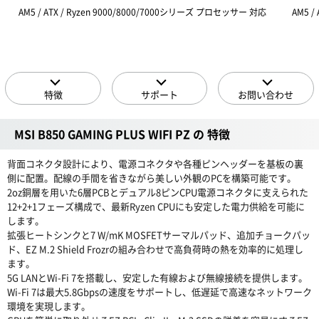
AM5 / ATX / Ryzen 9000/8000/7000シリーズ プロセッサー 対応
AM5 /
特徴
サポート
お問い合わせ
MSI B850 GAMING PLUS WIFI PZ の 特徴
背面コネクタ設計により、電源コネクタや各種ピンヘッダーを基板の裏
側に配置。配線の手間を省きながら美しい外観のPCを構築可能です。
2oz銅層を用いた6層PCBとデュアル8ピンCPU電源コネクタに支えられた
12+2+1フェーズ構成で、最新Ryzen CPUにも安定した電力供給を可能に
します。
拡張ヒートシンクと7 W/mK MOSFETサーマルパッド、追加チョークパッ
ド、EZ M.2 Shield Frozrの組み合わせで高負荷時の熱を効率的に処理し
ます。
5G LANとWi-Fi 7を搭載し、安定した有線および無線接続を提供します。
Wi-Fi 7は最大5.8Gbpsの速度をサポートし、低遅延で高速なネットワーク
環境を実現します。