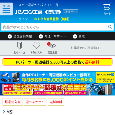
コスパで選ぼう！パソコン工房！
MENU
ご利用ガイド
カート
ログイン
おトクな会員登録（無料）
全国店舗情報
修理・サポート
買取
1
お電話でのご相談窓口
初めての方
お気に入り
閲覧履歴
PCパーツ・周辺機器 5,000円以上の商品で
送料無料
超還元 対象
選べるセット
送料無料
MSI