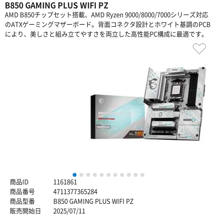
B850 GAMING PLUS WIFI PZ
AMD B850チップセット搭載、AMD Ryzen 9000/8000/7000シリーズ対応
のATXゲーミングマザーボード。背面コネクタ設計とホワイト基調のPCB
により、美しさと組み立てやすさを両立した高性能PC構成に最適です。
1
2
3
4
5
6
7
8
9
10
11
商品ID
1161861
商品番号
4711377365284
商品型番
B850 GAMING PLUS WIFI PZ
販売開始日
2025/07/11