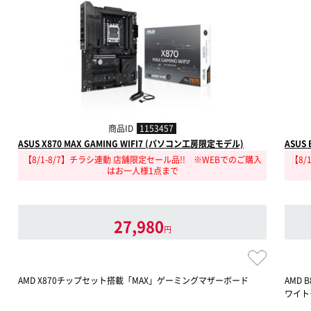
商品ID
1153457
ASUS X870 MAX GAMING WIFI7 (パソコン工房限定モデル)
ASUS
【8/1-8/7】チラシ連動 店舗限定セール品!! ※WEBでのご購入
【8/
はお一人様1点まで
27,980
円
AMD X870チップセット搭載「MAX」ゲーミングマザーボード
AMD
ワイト