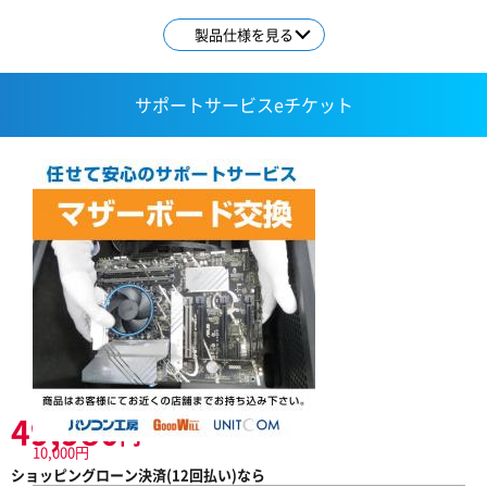
製品仕様を見る
サポートサービスeチケット
49,980
円
10,000円
ショッピングローン決済(
12
回払い)なら