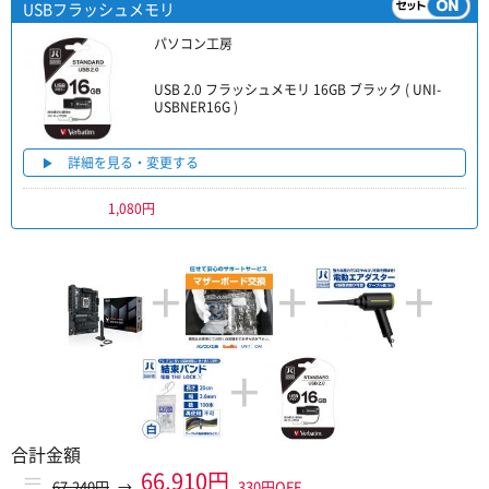
USBフラッシュメモリ
パソコン工房
USB 2.0 フラッシュメモリ 16GB ブラック ( UNI-
USBNER16G )
詳細を見る・変更する
1,080円
+
+
+
+
合計金額
＝
66,910円
67,240円
→
330円OFF