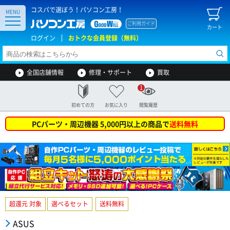
コスパで選ぼう！パソコン工房！
MENU
ご利用ガイド
カート
ログイン
おトクな会員登録（無料）
全国店舗情報
修理・サポート
買取
1
初めての方
お気に入り
閲覧履歴
PCパーツ・周辺機器 5,000円以上の商品で
送料無料
超還元 対象
選べるセット
送料無料
ASUS