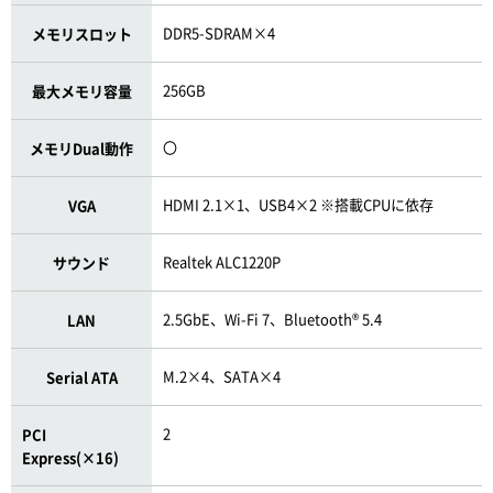
DDR5-SDRAM×4
メモリスロット
256GB
最大メモリ容量
〇
メモリDual動作
HDMI 2.1×1、USB4×2 ※搭載CPUに依存
VGA
Realtek ALC1220P
サウンド
2.5GbE、Wi-Fi 7、Bluetooth® 5.4
LAN
M.2×4、SATA×4
Serial ATA
2
PCI
Express(×16)