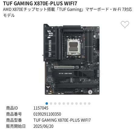
TUF GAMING X870E-PLUS WIFI7
AMD X870Eチップセット搭載「TUF Gaming」マザーボード・W-Fi 7対応
モデル
1
2
3
4
5
6
7
8
9
10
11
商品ID
1157045
商品番号
0199291100350
商品型番
TUF GAMING X870E-PLUS WIFI7
販売開始日
2025/06/20