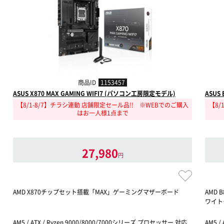
商品ID
1153457
ASUS X870 MAX GAMING WIFI7 (パソコン工房限定モデル)
ASUS
【8/1-8/7】チラシ連動 店舗限定セール品!! ※WEBでのご購入
【8/
はお一人様1点まで
27,980
円
AMD X870チップセット搭載「MAX」ゲーミングマザーボード
AMD
ワイト
AM5 / ATX / Ryzen 9000/8000/7000シリーズ プロセッサー 対応
AM5 /