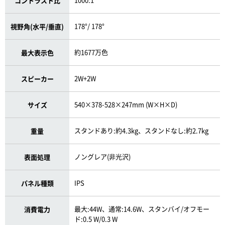
コントラスト比
178°/ 178°
視野角(水平/垂直)
約1677万色
最大表示色
2W+2W
スピーカー
540×378-528×247mm (W×H×D)
サイズ
スタンドあり:約4.3kg、スタンドなし:約2.7kg
重量
ノングレア(非光沢)
表面処理
IPS
パネル種類
最大:44W、通常:14.6W、スタンバイ/オフモー
消費電力
ド:0.5 W/0.3 W