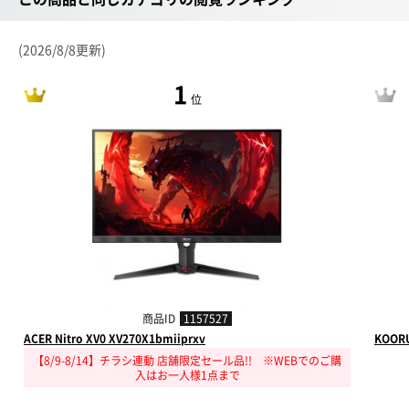
(2026/8/8更新)
1
位
商品ID
1157527
ACER Nitro XV0 XV270X1bmiiprxv
KOORU
【8/9-8/14】チラシ連動 店舗限定セール品!! ※WEBでのご購
入はお一人様1点まで