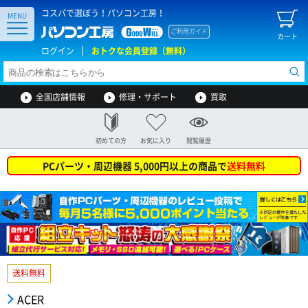
コスパで選ぼう！パソコン工房！
MENU
ご利用ガイド
カート
ログイン
おトクな会員登録（無料）
全国店舗情報
修理・サポート
買取
初めての方
お気に入り
閲覧履歴
PCパーツ・周辺機器 5,000円以上の商品で
送料無料
送料無料
ACER