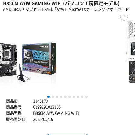
B850M AYW GAMING WIFI (パソコン工房限定モデル)
AMD B850チップセット搭載「AYW」MicroATXゲーミングマザーボード
1
2
3
4
5
6
7
8
9
10
商品ID
1148170
商品番号
0199291013186
商品型番
B850M AYW GAMING WIFI
販売開始日
2025/05/16