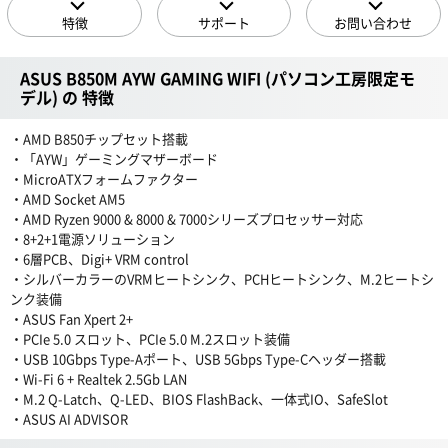
特徴
サポート
お問い合わせ
ASUS B850M AYW GAMING WIFI (パソコン工房限定モ
デル) の 特徴
・AMD B850チップセット搭載
・「AYW」ゲーミングマザーボード
・MicroATXフォームファクター
・AMD Socket AM5
・AMD Ryzen 9000 & 8000 & 7000シリーズプロセッサー対応
・8+2+1電源ソリューション
・6層PCB、Digi+ VRM control
・シルバーカラーのVRMヒートシンク、PCHヒートシンク、M.2ヒートシ
ンク装備
・ASUS Fan Xpert 2+
・PCIe 5.0 スロット、PCIe 5.0 M.2スロット装備
・USB 10Gbps Type-Aポート、USB 5Gbps Type-Cヘッダー搭載
・Wi-Fi 6 + Realtek 2.5Gb LAN
・M.2 Q-Latch、Q-LED、BIOS FlashBack、一体式IO、SafeSlot
・ASUS AI ADVISOR