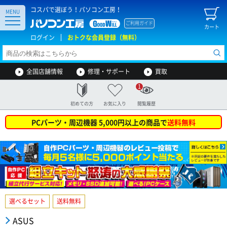
コスパで選ぼう！パソコン工房！
MENU
ご利用ガイド
カート
ログイン
おトクな会員登録（無料）
全国店舗情報
修理・サポート
買取
1
初めての方
お気に入り
閲覧履歴
PCパーツ・周辺機器 5,000円以上の商品で
送料無料
選べるセット
送料無料
ASUS