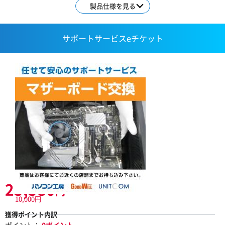
製品仕様を見る
サポートサービスeチケット
25,580
円
10,000円
獲得ポイント内訳