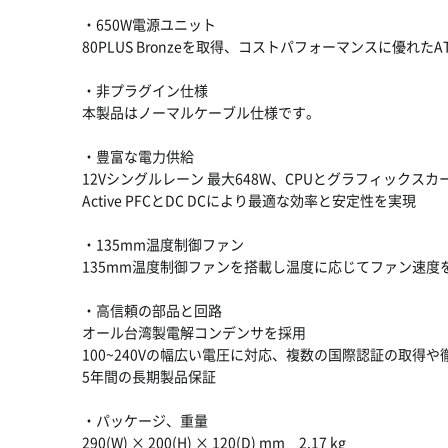
・650W電源ユニット
80PLUS Bronzeを取得、コストパフォーマンスに優れたA
・非プラグイン仕様
本製品はノーマルケーブル仕様です。
・豊富な電力供給
12Vシングルレーン 最大648W、CPUとグラフィックス
Active PFCとDC DCにより最適な効率と安定性を実現
・135mm温度制御ファン
135mm温度制御ファンを搭載し温度に応じてファン速
・高信頼の部品と回路
オール台湾製電解コンデンサを採用
100~240Vの幅広い電圧に対応、複数の国際認証の取得
5年間の長期製品保証
・パッケージ、重量
290(W) × 200(H) × 120(D) mm 2.17 kg