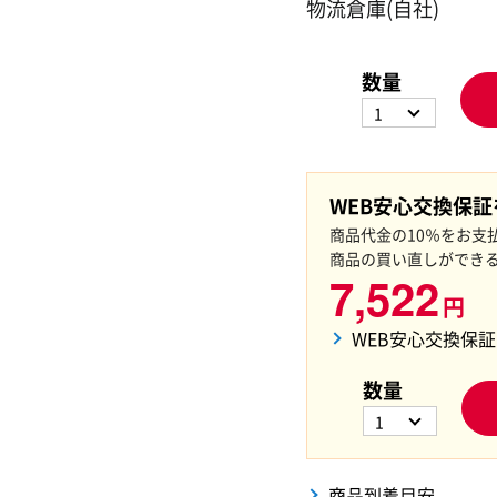
物流倉庫(自社)
数量
1
WEB安心交換保
商品代金の10％をお支
商品の買い直しができ
7,522
円
WEB安心交換保
数量
1
商品到着目安