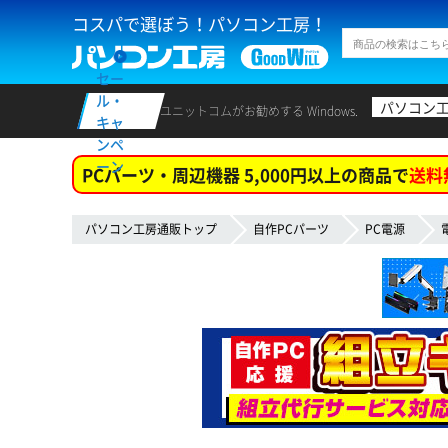
コスパで選ぼう！パソコン工房！
セー
ル・
パソコン
ユニットコムがお勧めする Windows.
キャ
ンペ
ーン
PCパーツ・周辺機器 5,000円以上の商品で
送料
パソコン工房通販トップ
自作PCパーツ
PC電源