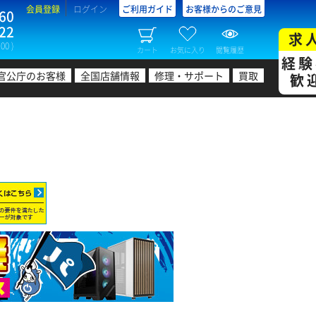
会員登録
ログイン
ご利用ガイド
お客様からのご意見
60
22
求
00 )
カート
お気に入り
閲覧履歴
経験
官公庁のお客様
全国店舗情報
修理・サポート
買取
歓