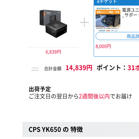
eチケット
電源ユ
_サポー
＋
商品
8,000円
6,839円
＝
14,839円
ポイント：
31
合計金額
出荷予定
ご注文日の翌日から
2週間後以内
でお届け
CPS YK650 の 特徴