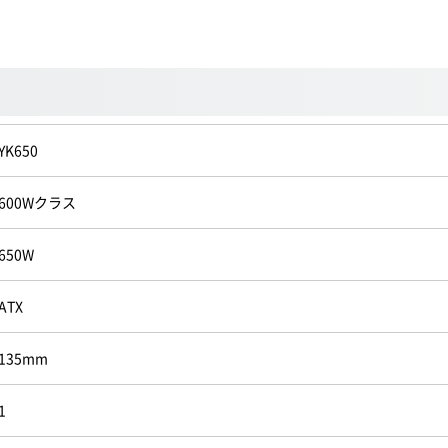
YK650
600Wクラス
650W
ATX
135mm
1