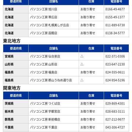
都道府県
店舗名
在庫
電話番号
北海道
パソコン工房 旭川店
お取り寄せ
0166-49-4677
北海道
パソコン工房 帯広店
お取り寄せ
0155-49-1377
北海道
パソコン⼯房 札幌美しが丘店
お取り寄せ
011-889-6730
北海道
パソコン工房 函館店
お取り寄せ
0138-34-5777
東北地方
都道府県
店舗名
在庫
電話番号
宮城県
パソコン工房 仙台泉店
△
022-371-0306
山形県
パソコン工房 山形店
△
023-647-2230
福島県
パソコン工房 福島店
お取り寄せ
024-555-0611
福島県
パソコン工房 郡山うねめ通り店
△
024-954-5196
関東地方
都道府県
店舗名
在庫
電話番号
茨城県
パソコン工房 つくば店
お取り寄せ
029-869-4301
栃木県
パソコン工房 宇都宮店
お取り寄せ
028-683-3111
群馬県
パソコン工房 新前橋店
お取り寄せ
027-212-9677
千葉県
パソコン工房 千葉店
お取り寄せ
043-306-4727