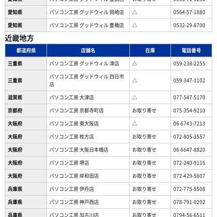
愛知県
パソコン工房 グッドウィル 岡崎店
△
0564-57-1880
愛知県
パソコン工房 グッドウィル 豊橋店
△
0532-29-8700
近畿地方
都道府県
店舗名
在庫
電話番号
三重県
パソコン工房 グッドウィル 津店
△
059-238-2255
パソコン工房 グッドウィル 四日市
三重県
△
059-347-1102
店
滋賀県
パソコン工房 大津店
△
077-547-5170
京都府
パソコン工房 京都寺町店
お取り寄せ
075-354-9210
大阪府
パソコン工房 東大阪店
△
06-6743-7213
大阪府
パソコン工房 枚方店
お取り寄せ
072-805-3557
大阪府
パソコン工房 大阪日本橋店
お取り寄せ
06-6647-8820
大阪府
パソコン工房 堺店
お取り寄せ
072-240-9116
大阪府
パソコン工房 岸和田店
お取り寄せ
072-429-5607
兵庫県
パソコン工房 伊丹店
お取り寄せ
072-775-5508
兵庫県
パソコン工房 神戸西店
お取り寄せ
078-791-0202
兵庫県
パソコン工房 加古川店
お取り寄せ
0794-56-6511