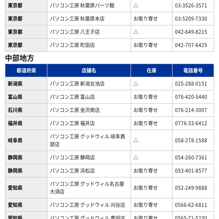
東京都
パソコン工房 秋葉原パーツ館
△
03-3526-3571
東京都
パソコン工房 秋葉原本店
お取り寄せ
03-5209-7330
東京都
パソコン工房 八王子店
△
042-649-8215
東京都
パソコン工房 町田店
お取り寄せ
042-707-6425
中部地方
都道府県
店舗名
在庫
電話番号
新潟県
パソコン工房 新潟女池店
△
025-288-0151
富山県
パソコン工房 富山店
お取り寄せ
076-420-5440
石川県
パソコン工房 金沢南店
お取り寄せ
076-214-3007
福井県
パソコン工房 福井店
お取り寄せ
0776-33-6412
パソコン工房 グッドウィル 岐阜茜
岐阜県
△
058-278-1588
部店
静岡県
パソコン工房 静岡店
△
054-260-7361
静岡県
パソコン工房 浜松店
お取り寄せ
053-401-8577
パソコン工房 グッドウィル名古屋
愛知県
お取り寄せ
052-249-9888
大須店
愛知県
パソコン工房 グッドウィル 刈谷店
お取り寄せ
0566-62-6811
愛知県
パソコン工房 グッドウィル 豊田店
お取り寄せ
0565-71-5230