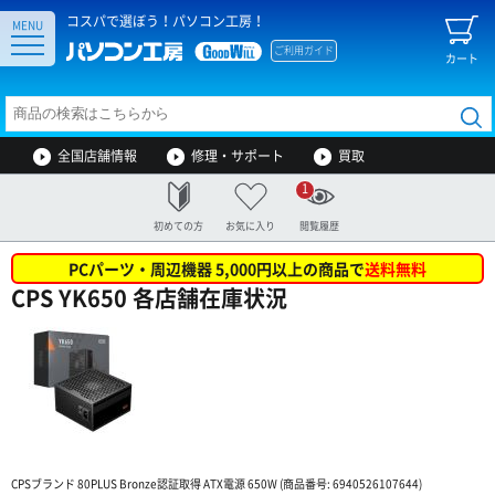
コスパで選ぼう！パソコン工房！
MENU
ご利用ガイド
カート
全国店舗情報
修理・サポート
買取
1
初めての方
お気に入り
閲覧履歴
PCパーツ・周辺機器 5,000円以上の商品で
送料無料
CPS YK650 各店舗在庫状況
CPSブランド 80PLUS Bronze認証取得 ATX電源 650W (商品番号: 6940526107644)