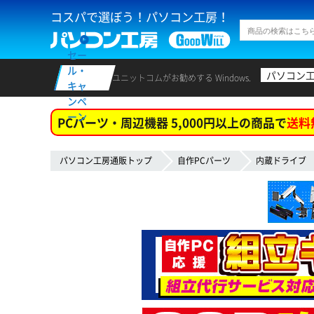
コスパで選ぼう！パソコン工房！
セー
ル・
パソコン
ユニットコムがお勧めする Windows.
キャ
ンペ
ーン
PCパーツ・周辺機器 5,000円以上の商品で
送料
パソコン工房通販トップ
自作PCパーツ
内蔵ドライブ