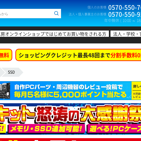
0570-550-7
個人のお客様
0570-550-9
法人・個人事業主のお客様
年中無休 ( 10:00 ～ 18:
工房オンラインショップではじめてお買い物をされる方
法人・学校・
無料
ショッピングクレジット最長48回まで
分割手数料0
SSD