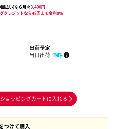
0
回払い)なら月々
3,400
円
グクレジットなら48回まで金利0%
ト
出荷予定
当日出荷
?
ショッピングカートに入れる
証をつけて購入