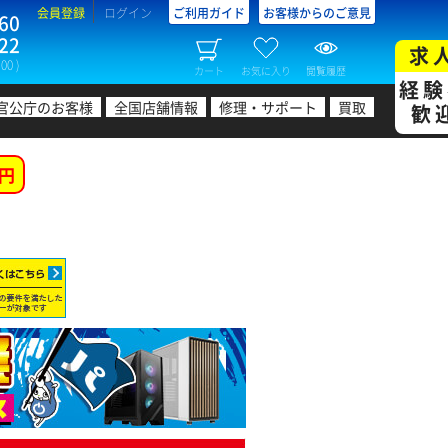
会員登録
ログイン
ご利用ガイド
お客様からのご意見
60
22
求
00 )
カート
お気に入り
閲覧履歴
経験
官公庁のお客様
全国店舗情報
修理・サポート
買取
歓
円