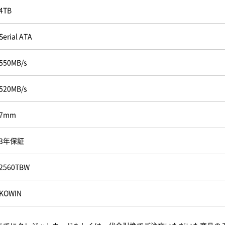
4TB
Serial ATA
550MB/s
520MB/s
7mm
3年保証
2560TBW
KOWIN