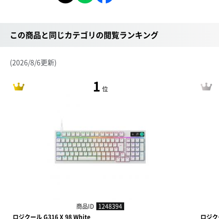
この商品と同じカテゴリの閲覧ランキング
(2026/8/6更新)
1
位
商品ID
1248394
ロジクール G316 X 98 White
ロジク