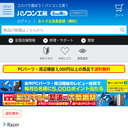
コスパで選ぼう！パソコン工房！
MENU
ご利用ガイド
カート
ログイン
おトクな会員登録（無料）
全国店舗情報
修理・サポート
買取
初めての方
お気に入り
閲覧履歴
PCパーツ・周辺機器 5,000円以上の商品で
送料無料
送料無料
Razer