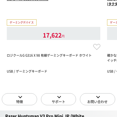
(タク
ゲーミングデバイス
ゲー
17,622
円
ロジクールG G316 X 98 有線ゲーミングキーボード ホワイト
確かな
イッチ
USB / ゲーミングキーボード
USB 
特徴
サポート
お問い合わせ
Razer Huntsman V3 Pro Mini JP (White