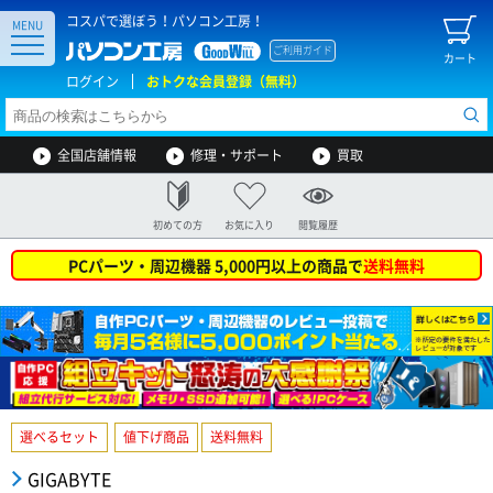
コスパで選ぼう！パソコン工房！
MENU
ご利用ガイド
カート
ログイン
おトクな会員登録（無料）
全国店舗情報
修理・サポート
買取
初めての方
お気に入り
閲覧履歴
PCパーツ・周辺機器 5,000円以上の商品で
送料無料
選べるセット
値下げ商品
送料無料
GIGABYTE