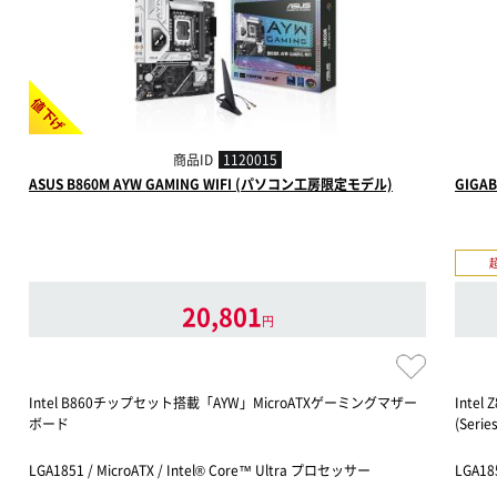
値下げ
商品ID
1120015
ASUS B860M AYW GAMING WIFI (パソコン工房限定モデル)
GIGAB
20,801
円
Intel B860チップセット搭載「AYW」MicroATXゲーミングマザー
Inte
ボード
(Ser
LGA1851 / MicroATX / Intel® Core™ Ultra プロセッサー
LGA18