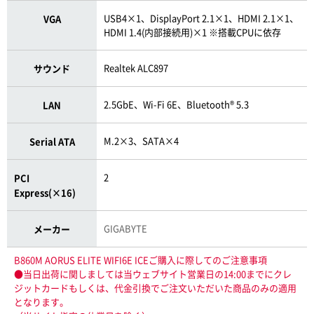
USB4×1、DisplayPort 2.1×1、HDMI 2.1×1、
VGA
HDMI 1.4(内部接続用)×1 ※搭載CPUに依存
Realtek ALC897
サウンド
2.5GbE、Wi-Fi 6E、Bluetooth® 5.3
LAN
M.2×3、SATA×4
Serial ATA
2
PCI
Express(×16)
GIGABYTE
メーカー
B860M AORUS ELITE WIFI6E ICEご購入に際してのご注意事項
●当日出荷に関しましては当ウェブサイト営業日の14:00までにクレ
ジットカードもしくは、代金引換でご注文いただいた商品のみの適用
となります。