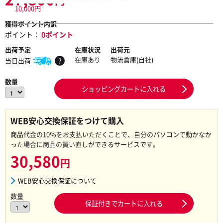
円
10,000円
獲得ポイント内訳
ポイント：
0ポイント
出荷予定
在庫状況
出荷元
在庫あり
物流倉庫(自社)
当日出荷
?
数量
ショッピングカートに入れる
WEB安心交換保証をつけて購入
商品代金の10％をお支払いただくことで、自分のパソコンで動かなか
った場合に商品の買い直しができるサービスです。
30,580
円
WEB安心交換保証について
数量
保証付きでカートに入れる