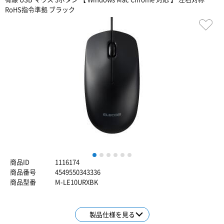
RoHS指令準拠 ブラック
1
2
3
4
5
6
商品ID
1116174
商品番号
4549550343336
商品型番
M-LE10URXBK
製品仕様を見る