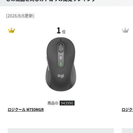
(2026/8/6更新)
1
位
商品ID
943990
ロジクール M750MGR
ロジクール