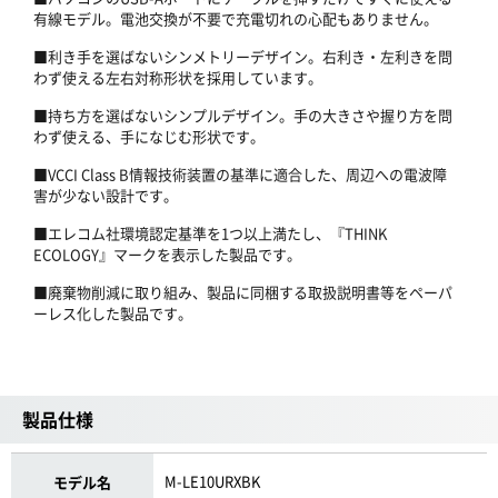
有線モデル。電池交換が不要で充電切れの心配もありません。
■利き手を選ばないシンメトリーデザイン。右利き・左利きを問
わず使える左右対称形状を採用しています。
■持ち方を選ばないシンプルデザイン。手の大きさや握り方を問
わず使える、手になじむ形状です。
■VCCI Class B情報技術装置の基準に適合した、周辺への電波障
害が少ない設計です。
■エレコム社環境認定基準を1つ以上満たし、『THINK
ECOLOGY』マークを表示した製品です。
■廃棄物削減に取り組み、製品に同梱する取扱説明書等をペーパ
ーレス化した製品です。
製品仕様
M-LE10URXBK
モデル名