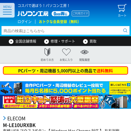
コスパで選ぼう！パソコン工房！
MENU
ご利用ガイド
カート
ログイン
おトクな会員登録（無料）
全国店舗情報
修理・サポート
買取
初めての方
お気に入り
閲覧履歴
PCパーツ・周辺機器 5,000円以上の商品で
送料無料
ELECOM
M-LE10URXBK
有線 USB マウス 3ボタン 【 Windows Mac Chrome 対応 】 左右対称