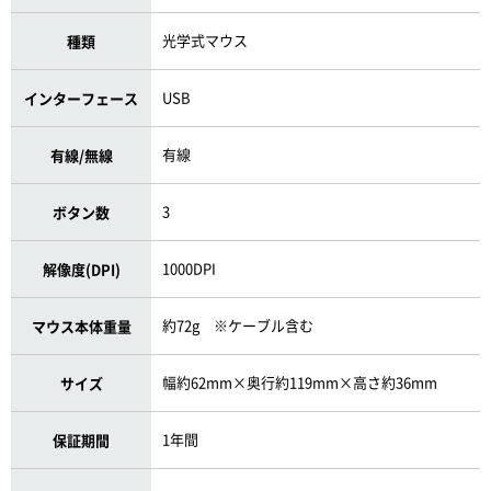
光学式マウス
種類
USB
インターフェース
有線
有線/無線
3
ボタン数
1000DPI
解像度(DPI)
約72g ※ケーブル含む
マウス本体重量
幅約62mm×奥行約119mm×高さ約36mm
サイズ
1年間
保証期間