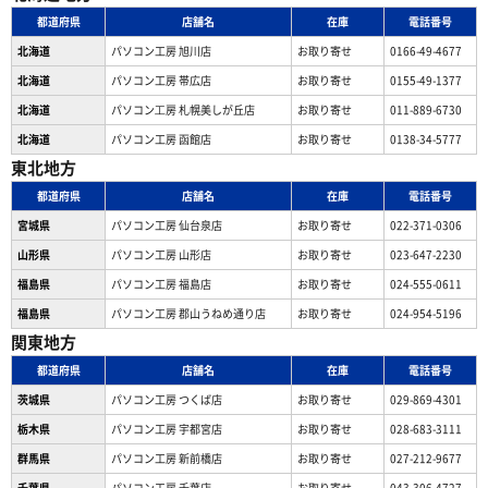
都道府県
店舗名
在庫
電話番号
北海道
パソコン工房 旭川店
お取り寄せ
0166-49-4677
北海道
パソコン工房 帯広店
お取り寄せ
0155-49-1377
北海道
パソコン⼯房 札幌美しが丘店
お取り寄せ
011-889-6730
北海道
パソコン工房 函館店
お取り寄せ
0138-34-5777
東北地方
都道府県
店舗名
在庫
電話番号
宮城県
パソコン工房 仙台泉店
お取り寄せ
022-371-0306
山形県
パソコン工房 山形店
お取り寄せ
023-647-2230
福島県
パソコン工房 福島店
お取り寄せ
024-555-0611
福島県
パソコン工房 郡山うねめ通り店
お取り寄せ
024-954-5196
関東地方
都道府県
店舗名
在庫
電話番号
茨城県
パソコン工房 つくば店
お取り寄せ
029-869-4301
栃木県
パソコン工房 宇都宮店
お取り寄せ
028-683-3111
群馬県
パソコン工房 新前橋店
お取り寄せ
027-212-9677
千葉県
パソコン工房 千葉店
お取り寄せ
043-306-4727