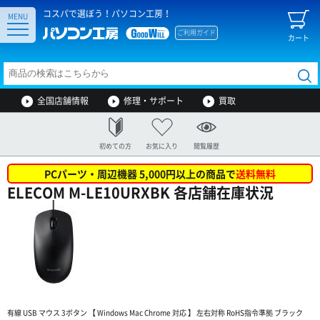
コスパで選ぼう！パソコン工房！
MENU
ご利用ガイド
カート
全国店舗情報
修理・サポート
買取
初めての方
お気に入り
閲覧履歴
PCパーツ・周辺機器 5,000円以上の商品で
送料無料
ELECOM M-LE10URXBK 各店舗在庫状況
有線 USB マウス 3ボタン 【 Windows Mac Chrome 対応 】 左右対称 RoHS指令準拠 ブラック