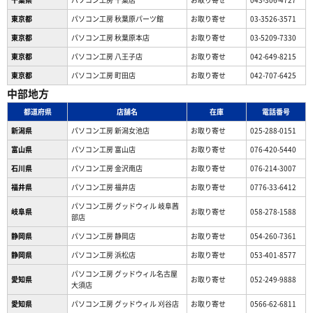
東京都
パソコン工房 秋葉原パーツ館
お取り寄せ
03-3526-3571
東京都
パソコン工房 秋葉原本店
お取り寄せ
03-5209-7330
東京都
パソコン工房 八王子店
お取り寄せ
042-649-8215
東京都
パソコン工房 町田店
お取り寄せ
042-707-6425
中部地方
都道府県
店舗名
在庫
電話番号
新潟県
パソコン工房 新潟女池店
お取り寄せ
025-288-0151
富山県
パソコン工房 富山店
お取り寄せ
076-420-5440
石川県
パソコン工房 金沢南店
お取り寄せ
076-214-3007
福井県
パソコン工房 福井店
お取り寄せ
0776-33-6412
パソコン工房 グッドウィル 岐阜茜
岐阜県
お取り寄せ
058-278-1588
部店
静岡県
パソコン工房 静岡店
お取り寄せ
054-260-7361
静岡県
パソコン工房 浜松店
お取り寄せ
053-401-8577
パソコン工房 グッドウィル名古屋
愛知県
お取り寄せ
052-249-9888
大須店
愛知県
パソコン工房 グッドウィル 刈谷店
お取り寄せ
0566-62-6811