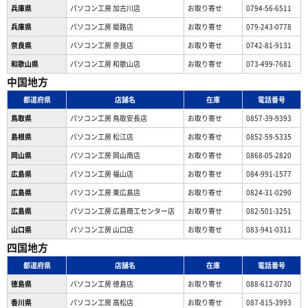
兵庫県
パソコン工房 加古川店
お取り寄せ
0794-56-6511
兵庫県
パソコン工房 姫路店
お取り寄せ
079-243-0778
奈良県
パソコン工房 奈良店
お取り寄せ
0742-81-9131
和歌山県
パソコン工房 和歌山店
お取り寄せ
073-499-7681
中国地方
都道府県
店舗名
在庫
電話番号
鳥取県
パソコン工房 鳥取安長店
お取り寄せ
0857-39-9393
島根県
パソコン工房 松江店
お取り寄せ
0852-59-5335
岡山県
パソコン工房 岡山南店
お取り寄せ
0868-05-2820
広島県
パソコン工房 福山店
お取り寄せ
084-991-1577
広島県
パソコン工房 東広島店
お取り寄せ
0824-31-0290
広島県
パソコン工房 広島商工センター店
お取り寄せ
082-501-3251
山口県
パソコン工房 山口店
お取り寄せ
083-941-0311
四国地方
都道府県
店舗名
在庫
電話番号
徳島県
パソコン工房 徳島店
お取り寄せ
088-612-0730
香川県
パソコン工房 高松店
お取り寄せ
087-815-3993