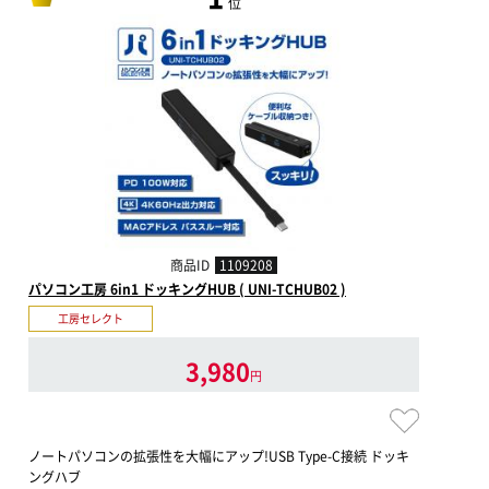
位
商品ID
1109208
パソコン工房 6in1 ドッキングHUB ( UNI-TCHUB02 )
工房セレクト
3,980
円
ノートパソコンの拡張性を大幅にアップ!USB Type-C接続 ドッキ
ングハブ