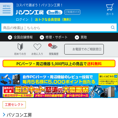
コスパで選ぼう！パソコン工房！
MENU
ご利用ガイド
カート
ログイン
おトクな会員登録（無料）
全国店舗情報
修理・サポート
買取
1
お電話でのご相談窓口
初めての方
お気に入り
閲覧履歴
PCパーツ・周辺機器 5,000円以上の商品で
送料無料
工房セレクト
パソコン工房