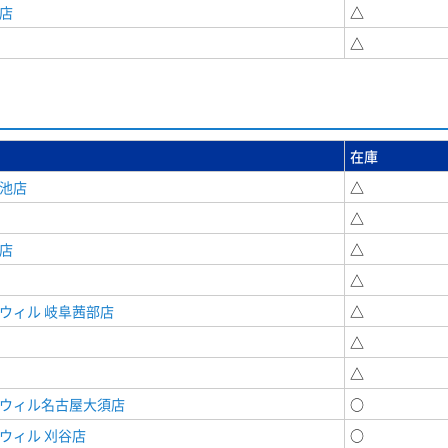
店
△
△
在庫
女池店
△
△
店
△
△
ウィル 岐阜茜部店
△
△
△
ドウィル名古屋大須店
○
ウィル 刈谷店
○