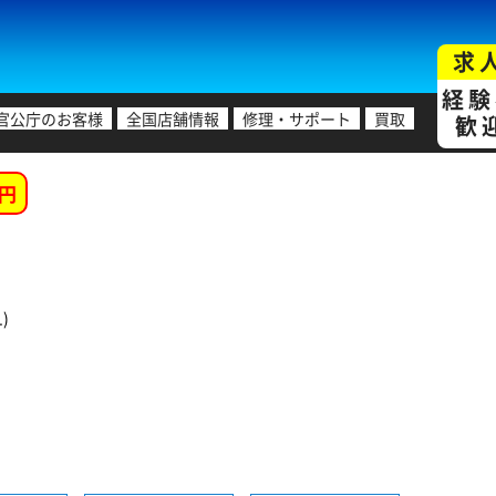
求
経験
官公庁のお客様
全国店舗情報
修理・サポート
買取
歓
円
)