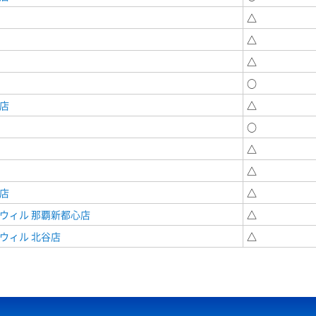
△
△
△
○
店
△
○
△
△
店
△
ウィル 那覇新都心店
△
ウィル 北谷店
△