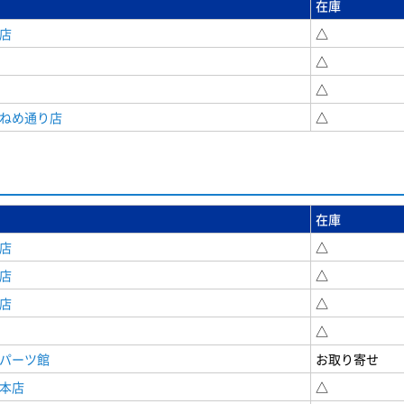
在庫
店
△
△
△
うねめ通り店
△
在庫
店
△
店
△
店
△
△
原パーツ館
お取り寄せ
原本店
△