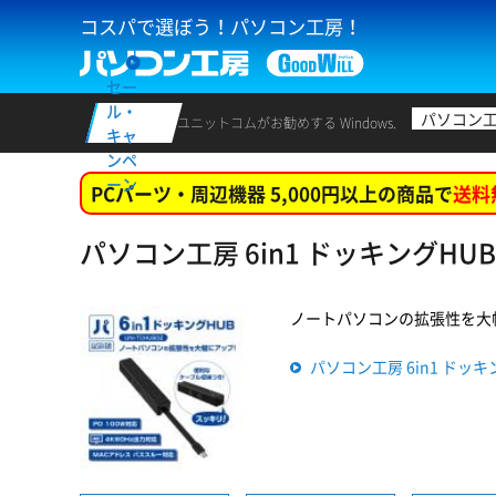
コスパで選ぼう！パソコン工房！
セー
ル・
パソコン
ユニットコムがお勧めする Windows.
キャ
ンペ
ーン
PCパーツ・周辺機器 5,000円以上の商品で
送料
パソコン工房 6in1 ドッキングHUB (
ノートパソコンの拡張性を大幅にアッ
パソコン工房 6in1 ドッキング