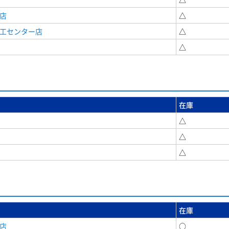
店
△
商工センター店
△
△
在庫
△
△
△
在庫
店
○