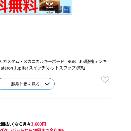
ヤレス カスタム・メカニカルキーボード - RGB - JIS配列(テンキ
ateron Jupiter スイッチ(ホットスワップ)茶軸
製品仕様を見る
2
回払い)なら月々
3,600
円
グクレジットなら48回まで金利0%