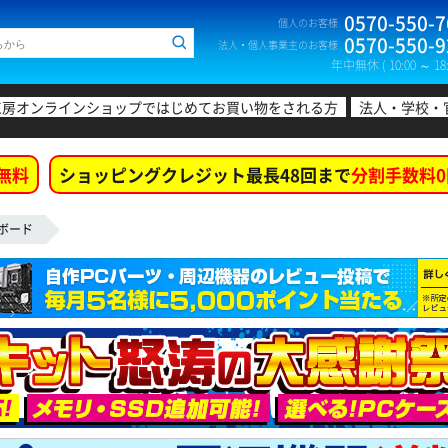
0570-550-7
個人のお客様
0570-550-9
法人・個人事業主のお客様
年中無休 ( 10:00 ～ 18:
工房オンラインショップではじめてお買い物をされる方
法人・学校・
無料
ショッピングクレジット最長48回まで
分割手数料0
ボード