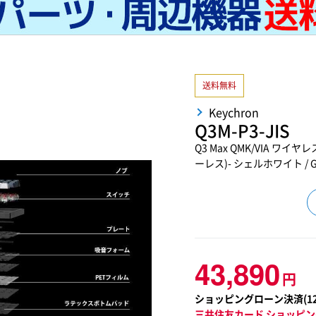
送料無料
Keychron
Q3M-P3-JIS
Q3 Max QMK/VIA ワイ
ーレス)- シェルホワイト / G
43,890
円
ショッピングローン決済(
1
三井住友カード ショッピン