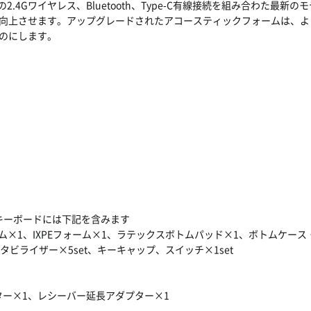
は、先進の2.4Gワイヤレス、Bluetooth、Type-C有線接続を組み合
向上させます。アップグレードされたアコースティックフォームは、よ
のにします。
1(キーボードには下記を含みます
ーム×1、IXPEフォーム×1、ラテックスボトムパッド×1、ボトムケー
タビライザー×5set、キーキャップ、スイッチ×1set
e-Cアダプター×1、レシーバー延長アダプター×1