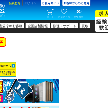
会員登録
ログイン
ご利用ガイド
お客様からのご意見
60
22
求
00 )
カート
お気に入り
閲覧履歴
経験
官公庁のお客様
全国店舗情報
修理・サポート
買取
歓
円