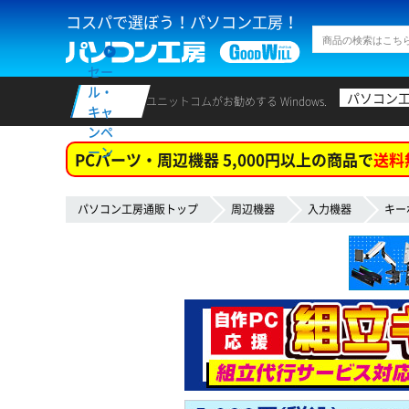
コスパで選ぼう！パソコン工房！
セー
ル・
パソコン
ユニットコムがお勧めする Windows.
キャ
ンペ
ーン
PCパーツ・周辺機器 5,000円以上の商品で
送料
パソコン工房通販トップ
周辺機器
入力機器
キー