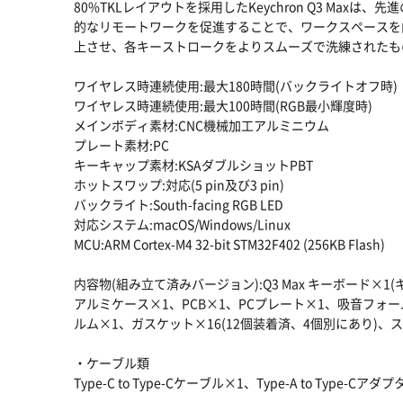
80%TKLレイアウトを採用したKeychron Q3 Max
的なリモートワークを促進することで、ワークスペースを
上させ、各キーストロークをよりスムーズで洗練されたも
ワイヤレス時連続使用:最大180時間(バックライトオフ時)
ワイヤレス時連続使用:最大100時間(RGB最小輝度時)
メインボディ素材:CNC機械加工アルミニウム
プレート素材:PC
キーキャップ素材:KSAダブルショットPBT
ホットスワップ:対応(5 pin及び3 pin)
バックライト:South-facing RGB LED
対応システム:macOS/Windows/Linux
MCU:ARM Cortex-M4 32-bit STM32F402 (256KB Flash)
内容物(組み立て済みバージョン):Q3 Max キーボード×
アルミケース×1、PCB×1、PCプレート×1、吸音フォ
ルム×1、ガスケット×16(12個装着済、4個別にあり)、ス
・ケーブル類
Type-C to Type-Cケーブル×1、Type-A to Typ