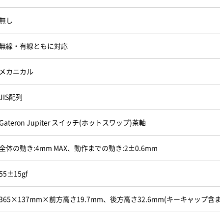
無し
無線・有線ともに対応
メカニカル
JIS配列
Gateron Jupiter スイッチ(ホットスワップ)茶軸
全体の動き:4mm MAX、動作までの動き:2±0.6mm
55±15gf
365×137mm×前方高さ19.7mm、後方高さ32.6mm(キーキャップ含まず)、