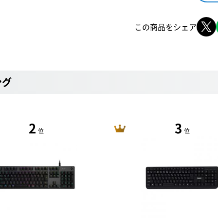
この商品をシェア
ング
2
3
位
位