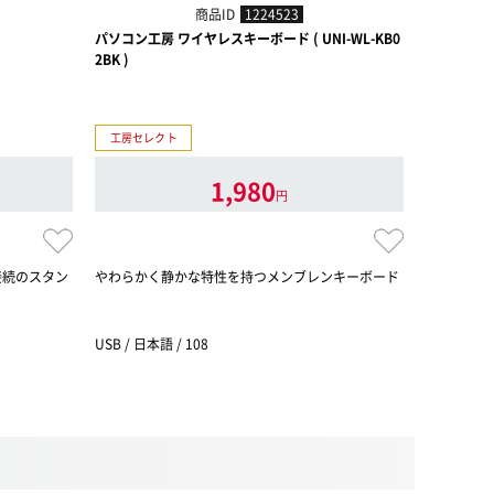
商品ID
1224523
パソコン工房 ワイヤレスキーボード ( UNI-WL-KB0
ロジクール G
2BK )
工房セレクト
ゲーミング
1,980
円
接続のスタン
やわらかく静かな特性を持つメンブレンキーボード
洗練された
確性、カス
チ、ダブル
USB / 日本語 / 108
USB / ゲ