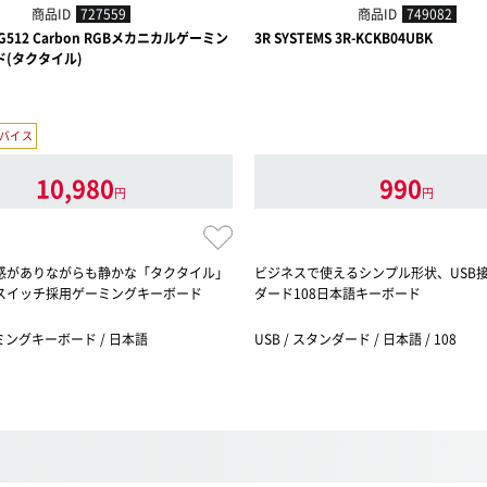
商品ID
727559
商品ID
749082
512 Carbon RGBメカニカルゲーミン
3R SYSTEMS 3R-KCKB04UBK
(タクタイル)
バイス
10,980
990
円
円
感がありながらも静かな「タクタイル」
ビジネスで使えるシンプル形状、USB
スイッチ採用ゲーミングキーボード
ダード108日本語キーボード
ーミングキーボード / 日本語
USB / スタンダード / 日本語 / 108