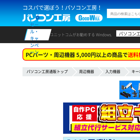
コスパで選ぼう！パソコン工房！
セー
ル・
パソコン
ユニットコムがお勧めする Windows.
キャ
ンペ
ーン
PCパーツ・周辺機器 5,000円以上の商品で
送料
パソコン工房通販トップ
周辺機器
入力機器
キー