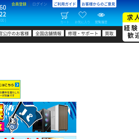
会員登録
ログイン
ご利用ガイド
お客様からのご意見
60
22
求
00 )
カート
お気に入り
閲覧履歴
経験
官公庁のお客様
全国店舗情報
修理・サポート
買取
歓