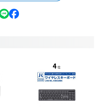
4
位
値下げ