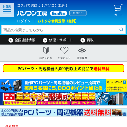
コスパで選ぼう！パソコン工房！
MENU
ご利用ガイド
カート
ログイン
おトクな会員登録（無料）
全国店舗情報
修理・サポート
買取
初めての方
お気に入り
閲覧履歴
PCパーツ・周辺機器 5,000円以上の商品で
送料無料
送料無料