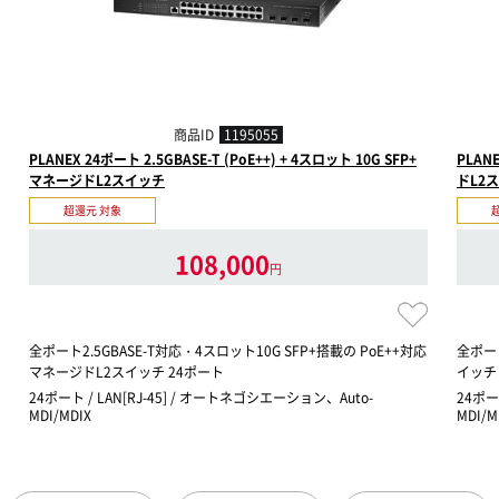
商品ID
1195055
PLANEX 24ポート 2.5GBASE-T (PoE++) + 4スロット 10G SFP+
PLAN
マネージドL2スイッチ
ドL2
超還元 対象
108,000
円
全ポート2.5GBASE-T対応・4スロット10G SFP+搭載の PoE++対応
全ポート
マネージドL2スイッチ 24ポート
イッチ
24ポート / LAN[RJ-45] / オートネゴシエーション、Auto-
24ポー
MDI/MDIX
MDI/M