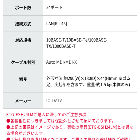
24ポート
ポート数
LAN[RJ-45]
接続方式
10BASE-T/10BASE-Te/100BASE-
対応規格
TX/1000BASE-T
Auto MDI/MDI-X
ケーブル判別
外形寸法:約290(W)×180(D)×44(H)mm ※ゴム
備考
足、突起部を含まず、重量:約1.5 kg(本体のみ)
IO-DATA
メーカー
ETG-ESH24LMご購入に際してのご注意事項
●各種相性につきましては保証外とさせて頂いております。
●上記の画像はイメージであり、実物の商品(ETG-ESH24LM)とは異な
る場合がございます。
●上記仕様は参考仕様となります、ご購入の際は別途仕様をご確認し