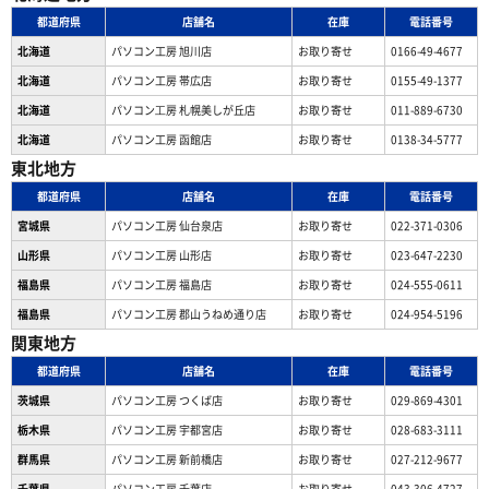
都道府県
店舗名
在庫
電話番号
北海道
パソコン工房 旭川店
お取り寄せ
0166-49-4677
北海道
パソコン工房 帯広店
お取り寄せ
0155-49-1377
北海道
パソコン⼯房 札幌美しが丘店
お取り寄せ
011-889-6730
北海道
パソコン工房 函館店
お取り寄せ
0138-34-5777
東北地方
都道府県
店舗名
在庫
電話番号
宮城県
パソコン工房 仙台泉店
お取り寄せ
022-371-0306
山形県
パソコン工房 山形店
お取り寄せ
023-647-2230
福島県
パソコン工房 福島店
お取り寄せ
024-555-0611
福島県
パソコン工房 郡山うねめ通り店
お取り寄せ
024-954-5196
関東地方
都道府県
店舗名
在庫
電話番号
茨城県
パソコン工房 つくば店
お取り寄せ
029-869-4301
栃木県
パソコン工房 宇都宮店
お取り寄せ
028-683-3111
群馬県
パソコン工房 新前橋店
お取り寄せ
027-212-9677
千葉県
パソコン工房 千葉店
お取り寄せ
043-306-4727