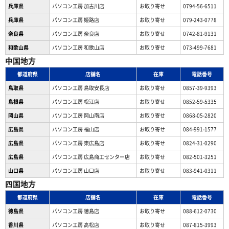
兵庫県
パソコン工房 加古川店
お取り寄せ
0794-56-6511
兵庫県
パソコン工房 姫路店
お取り寄せ
079-243-0778
奈良県
パソコン工房 奈良店
お取り寄せ
0742-81-9131
和歌山県
パソコン工房 和歌山店
お取り寄せ
073-499-7681
中国地方
都道府県
店舗名
在庫
電話番号
鳥取県
パソコン工房 鳥取安長店
お取り寄せ
0857-39-9393
島根県
パソコン工房 松江店
お取り寄せ
0852-59-5335
岡山県
パソコン工房 岡山南店
お取り寄せ
0868-05-2820
広島県
パソコン工房 福山店
お取り寄せ
084-991-1577
広島県
パソコン工房 東広島店
お取り寄せ
0824-31-0290
広島県
パソコン工房 広島商工センター店
お取り寄せ
082-501-3251
山口県
パソコン工房 山口店
お取り寄せ
083-941-0311
四国地方
都道府県
店舗名
在庫
電話番号
徳島県
パソコン工房 徳島店
お取り寄せ
088-612-0730
香川県
パソコン工房 高松店
お取り寄せ
087-815-3993