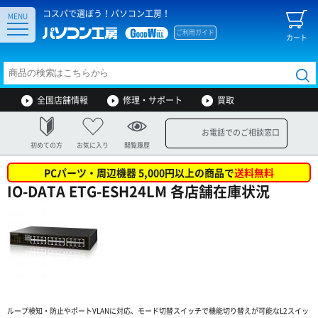
コスパで選ぼう！パソコン工房！
MENU
ご利用ガイド
カート
全国店舗情報
修理・サポート
買取
お電話でのご相談窓口
初めての方
お気に入り
閲覧履歴
PCパーツ・周辺機器 5,000円以上の商品で
送料無料
IO-DATA ETG-ESH24LM 各店舗在庫状況
ループ検知・防止やポートVLANに対応、モード切替スイッチで機能切り替えが可能なL2スイッ