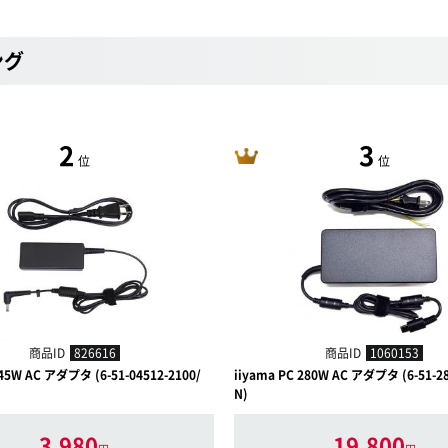
ング
2
3
位
位
商品ID
826616
商品ID
1060153
 45W AC アダプタ (6-51-04512-2100/
iiyama PC 280W AC アダプタ (6-51-28
N)
3,980
19,800