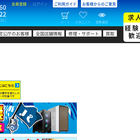
会員登録
ログイン
ご利用ガイド
お客様からのご意見
60
22
求
00 )
カート
お気に入り
閲覧履歴
経験
官公庁のお客様
全国店舗情報
修理・サポート
買取
歓