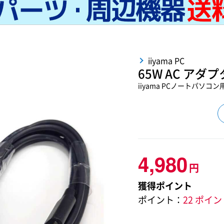
iiyama PC
65W AC アダプタ 
iiyama PCノートパソコ
4,980
円
獲得ポイント
ポイント：
22 ポイ