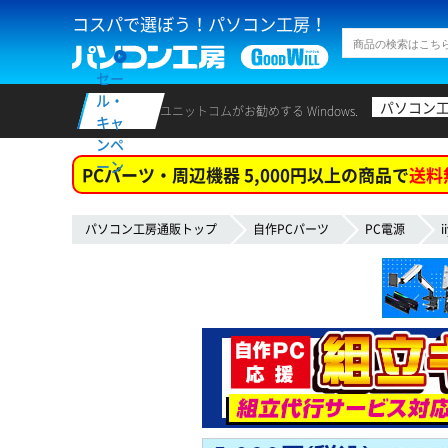
コスパで選ぼう！パソコン工房！
セー
ル・
パソコン
ユニットコムがお勧めする Windows.
キャ
ンペ
ーン
PCパーツ・周辺機器 5,000円以上の商品で
送料
パソコン工房通販トップ
自作PCパーツ
PC電源