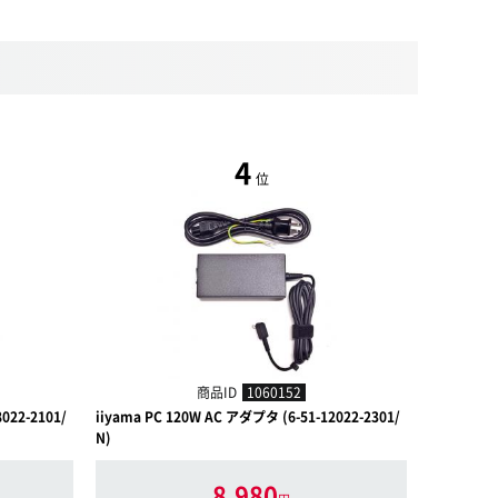
4
位
商品ID
1060152
022-2101/
iiyama PC 120W AC アダプタ (6-51-12022-2301/
iiyama PC
N)
N)
8,980