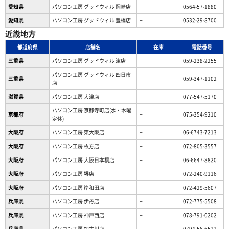
愛知県
パソコン工房 グッドウィル 岡崎店
−
0564-57-1880
愛知県
パソコン工房 グッドウィル 豊橋店
−
0532-29-8700
近畿地方
都道府県
店舗名
在庫
電話番号
三重県
パソコン工房 グッドウィル 津店
−
059-238-2255
パソコン工房 グッドウィル 四日市
三重県
−
059-347-1102
店
滋賀県
パソコン工房 大津店
−
077-547-5170
パソコン工房 京都寺町店(水・木曜
京都府
−
075-354-9210
定休)
大阪府
パソコン工房 東大阪店
−
06-6743-7213
大阪府
パソコン工房 枚方店
−
072-805-3557
大阪府
パソコン工房 大阪日本橋店
−
06-6647-8820
大阪府
パソコン工房 堺店
−
072-240-9116
大阪府
パソコン工房 岸和田店
−
072-429-5607
兵庫県
パソコン工房 伊丹店
−
072-775-5508
兵庫県
パソコン工房 神戸西店
−
078-791-0202
兵庫県
パソコン工房 加古川店
−
0794-56-6511