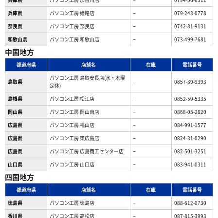
兵庫県
パソコン工房 姫路店
−
079-243-0778
奈良県
パソコン工房 奈良店
−
0742-81-9131
和歌山県
パソコン工房 和歌山店
−
073-499-7681
中国地方
都道府県
店舗名
在庫
電話番号
パソコン工房 鳥取安長店(水・木曜
鳥取県
−
0857-39-9393
定休)
島根県
パソコン工房 松江店
−
0852-59-5335
岡山県
パソコン工房 岡山南店
−
0868-05-2820
広島県
パソコン工房 福山店
−
084-991-1577
広島県
パソコン工房 東広島店
−
0824-31-0290
広島県
パソコン工房 広島商工センター店
−
082-501-3251
山口県
パソコン工房 山口店
−
083-941-0311
四国地方
都道府県
店舗名
在庫
電話番号
徳島県
パソコン工房 徳島店
−
088-612-0730
香川県
パソコン工房 高松店
−
087-815-3993