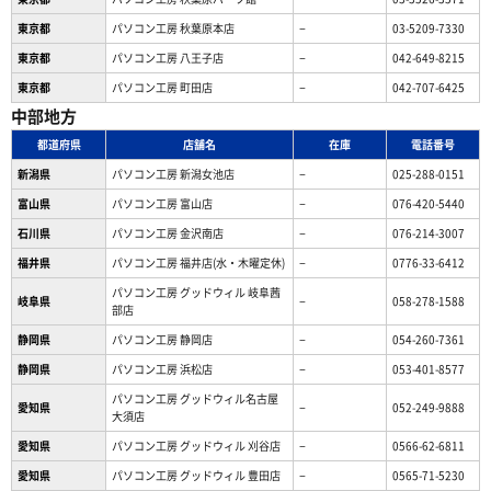
東京都
パソコン工房 秋葉原本店
−
03-5209-7330
東京都
パソコン工房 八王子店
−
042-649-8215
東京都
パソコン工房 町田店
−
042-707-6425
中部地方
都道府県
店舗名
在庫
電話番号
新潟県
パソコン工房 新潟女池店
−
025-288-0151
富山県
パソコン工房 富山店
−
076-420-5440
石川県
パソコン工房 金沢南店
−
076-214-3007
福井県
パソコン工房 福井店(水・木曜定休)
−
0776-33-6412
パソコン工房 グッドウィル 岐阜茜
岐阜県
−
058-278-1588
部店
静岡県
パソコン工房 静岡店
−
054-260-7361
静岡県
パソコン工房 浜松店
−
053-401-8577
パソコン工房 グッドウィル名古屋
愛知県
−
052-249-9888
大須店
愛知県
パソコン工房 グッドウィル 刈谷店
−
0566-62-6811
愛知県
パソコン工房 グッドウィル 豊田店
−
0565-71-5230