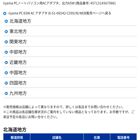
iiyama PCノートパソコン用ACアダプタ。出力65W (商品番号: 4571314567986)
iiyama PC 65W AC アダプタ (6-51-06542-C300/N) WEB販売ページへ戻る
北海道地方
東北地方
関東地方
中部地方
近畿地方
中国地方
四国地方
九州地方
※販売価格は店舗によって異なりますので、詳しくは各店までお問い合わせください。
※この商品は各店舗在庫状況のご案内をしていない商品となっております。お手数ですが、ご
来店予定の各店にお問い合せください。
北海道地方
都道府県
店舗名
在庫
電話番号