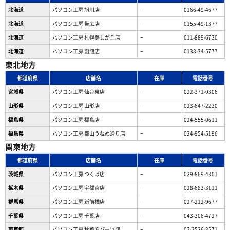
北海道
パソコン工房 旭川店
−
0166-49-4677
北海道
パソコン工房 帯広店
−
0155-49-1377
北海道
パソコン⼯房 札幌美しが丘店
−
011-889-6730
北海道
パソコン工房 函館店
−
0138-34-5777
東北地方
都道府県
店舗名
在庫
電話番号
宮城県
パソコン工房 仙台泉店
−
022-371-0306
山形県
パソコン工房 山形店
−
023-647-2230
福島県
パソコン工房 福島店
−
024-555-0611
福島県
パソコン工房 郡山うねめ通り店
−
024-954-5196
関東地方
都道府県
店舗名
在庫
電話番号
茨城県
パソコン工房 つくば店
−
029-869-4301
栃木県
パソコン工房 宇都宮店
−
028-683-3111
群馬県
パソコン工房 新前橋店
−
027-212-9677
千葉県
パソコン工房 千葉店
−
043-306-4727
東京都
パソコン工房 秋葉原パーツ館
−
03-3526-3571