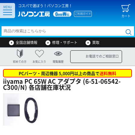
コスパで選ぼう！パソコン工房！
MENU
ご利用ガイド
カート
全国店舗情報
修理・サポート
買取
お電話でのご相談窓口
初めての方
お気に入り
閲覧履歴
PCパーツ・周辺機器 5,000円以上の商品で
送料無料
iiyama PC 65W AC アダプタ (6-51-06542-
C300/N) 各店舗在庫状況