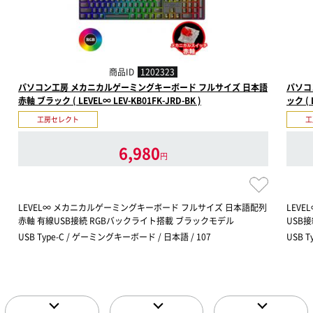
商品ID
1202323
パソコン工房 メカニカルゲーミングキーボード フルサイズ 日本語
パソコ
赤軸 ブラック ( LEVEL∞ LEV-KB01FK-JRD-BK )
ック ( 
工房セレクト
工
6,980
円
LEVEL∞ メカニカルゲーミングキーボード フルサイズ 日本語配列
LEV
赤軸 有線USB接続 RGBバックライト搭載 ブラックモデル
USB
USB Type-C / ゲーミングキーボード / 日本語 / 107
USB 