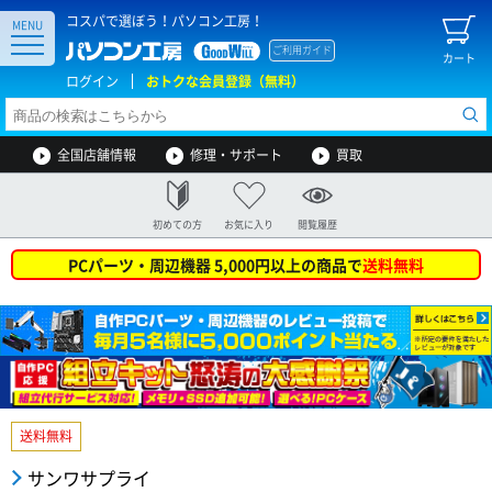
コスパで選ぼう！パソコン工房！
MENU
ご利用ガイド
カート
ログイン
おトクな会員登録（無料）
全国店舗情報
修理・サポート
買取
初めての方
お気に入り
閲覧履歴
PCパーツ・周辺機器 5,000円以上の商品で
送料無料
送料無料
サンワサプライ