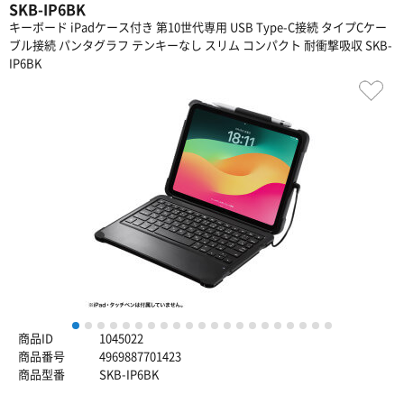
SKB-IP6BK
キーボード iPadケース付き 第10世代専用 USB Type-C接続 タイプCケー
ブル接続 パンタグラフ テンキーなし スリム コンパクト 耐衝撃吸収 SKB-
IP6BK
1
2
3
4
5
6
7
8
9
10
11
12
13
14
15
16
17
18
19
20
21
商品ID
1045022
商品番号
4969887701423
商品型番
SKB-IP6BK