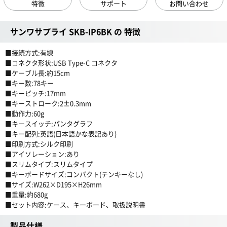
特徴
サポート
お問い合わせ
サンワサプライ SKB-IP6BK の 特徴
■接続方式:有線
■コネクタ形状:USB Type-C コネクタ
■ケーブル長:約15cm
■キー数:78キー
■キーピッチ:17mm
■キーストローク:2±0.3mm
■動作力:60g
■キースイッチ:パンタグラフ
■キー配列:英語(日本語かな表記あり)
■印刷方式:シルク印刷
■アイソレーション:あり
■スリムタイプ:スリムタイプ
■キーボードサイズ:コンパクト(テンキーなし)
■サイズ:W262×D195×H26mm
■重量:約680g
■セット内容:ケース、キーボード、取扱説明書
製品仕様