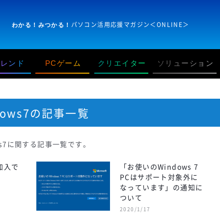
パソコン活用応援マガジン＜ONLINE＞
わかる！みつかる！
トレンド
PCゲーム
クリエイター
ソリューション
dows7の記事一覧
ows7に関する記事一覧です。
U加入で
「お使いのWindows 7
PCはサポート対象外に
なっています」の通知に
ついて
2020/1/17