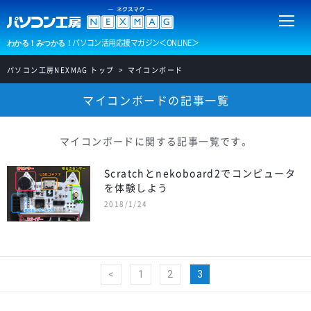
パソコン活用応援マガジン＜ONLINE＞
わかる！みつかる！
パソコン工房NEXMAG トップ
マイコンボード
マイコンボードの記事一覧
マイコンボードに関する記事一覧です。
Scratchとnekoboard2でコンピュータ
を体験しよう
2018/1/24
<
1
2
3