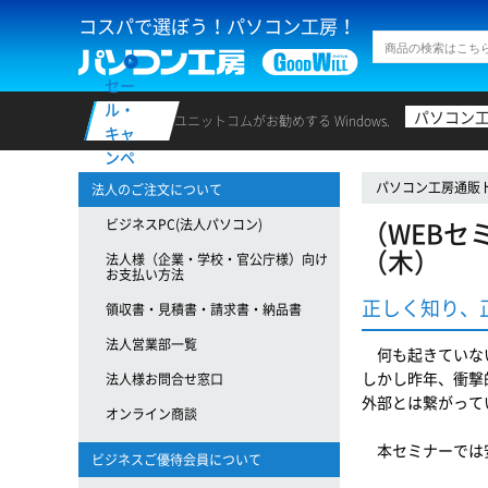
コスパで選ぼう！パソコン工房！
セー
ル・
パソコン
ユニットコムがお勧めする Windows.
キャ
ンペ
ーン
パソコン工房通販
法人のご注文について
（WEBセ
ビジネスPC(法人パソコン)
（木）
法人様（企業・学校・官公庁様）向け
お支払い方法
正しく知り、
領収書・見積書・請求書・納品書
法人営業部一覧
何も起きていない
しかし昨年、衝撃
法人様お問合せ窓口
外部とは繋がって
オンライン商談
本セミナーでは安
ビジネスご優待会員について