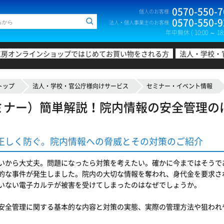
0570-550-7
個人のお客様
0570-550-9
法人・個人事業主のお客様
年中無休 ( 10:00 ～ 18:
工房オンラインショップではじめてお買い物をされる方
法人・学校・
トップ
法人・学校・官公庁様向けサービス
セミナー・イベント情報
ミナー）簡単解説！院内情報の安全管理のは
正しく防ぐ。院内情報への脅威とその対策のご紹介
から大丈夫。問題になったら対策を考えたい。確かに今まではそうで
的な事件が発生しました。院内の大切な情報を奪われ、身代金を要求さ
いない電子カルテが被害を受けてしまったのはなぜでしょうか。
全管理に関する基本的な内容と対策の実態、実際の管理方法や狙われや