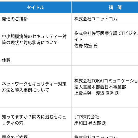
タイトル
講 師
開催のご挨拶
株式会社ユニットコム
株式会社佐野医療介護ICTビジ
中小規模病院のセキュリティー対
イト
策の現状と対応状況について
佐野 祐宏 氏
休憩
株式会社TOKAIコミュニケーシ
ネットワークセキュリティー対策
法人営業本部西日本事業部
方法と導入事例について
上級主幹 渡邉 直秀 氏
知ってますか？院内に潜むセキュ
JTP株式会社
リティの穴
岸和田 昇太郎 氏
閉会のご挨拶
株式会社ユニットコム