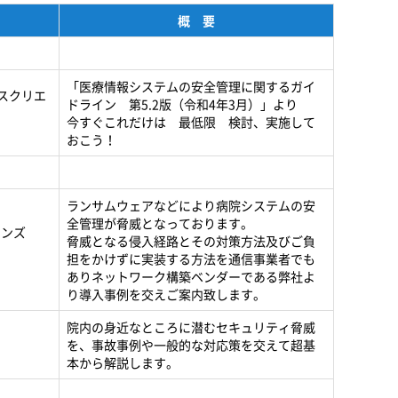
概 要
「医療情報システムの安全管理に関するガイ
ネスクリエ
ドライン 第5.2版（令和4年3月）」より
今すぐこれだけは 最低限 検討、実施して
おこう！
ランサムウェアなどにより病院システムの安
全管理が脅威となっております。
ョンズ
脅威となる侵入経路とその対策方法及びご負
担をかけずに実装する方法を通信事業者でも
ありネットワーク構築ベンダーである弊社よ
り導入事例を交えご案内致します。
院内の身近なところに潜むセキュリティ脅威
を、事故事例や一般的な対応策を交えて超基
本から解説します。