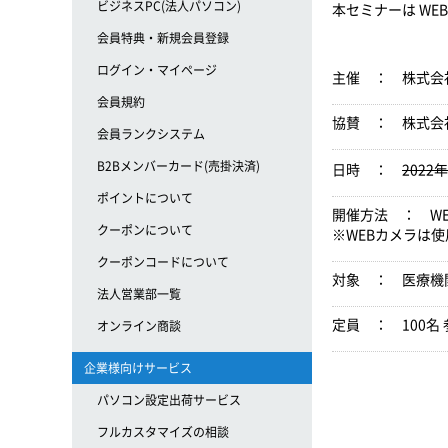
ビジネスPC(法人パソコン)
本セミナーは W
会員特典・新規会員登録
ログイン・マイページ
主催 ： 株式会
会員規約
協賛 ： 株式会社
会員ランクシステム
B2Bメンバーカード(売掛決済)
日時 ：
2022
ポイントについて
開催方法 ： W
クーポンについて
※WEBカメラは
クーポンコードについて
対象 ： 医療機
法人営業部一覧
定員 ： 100
オンライン商談
企業様向けサービス
パソコン設定出荷サービス
フルカスタマイズの相談