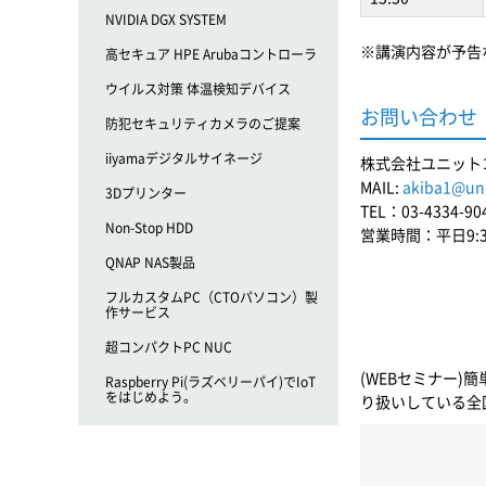
NVIDIA DGX SYSTEM
※講演内容が予告
高セキュア HPE Arubaコントローラ
ウイルス対策 体温検知デバイス
お問い合わせ
防犯セキュリティカメラのご提案
iiyamaデジタルサイネージ
株式会社ユニット
MAIL:
akiba1@uni
3Dプリンター
TEL：03-4334-90
Non-Stop HDD
営業時間：平日9:30
QNAP NAS製品
フルカスタムPC（CTOパソコン）製
作サービス
超コンパクトPC NUC
(WEBセミナー)
Raspberry Pi(ラズベリーパイ)でIoT
をはじめよう。
り扱いしている全