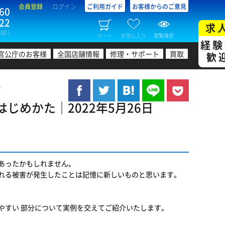
会員登録
ログイン
ご利用ガイド
お客様からのご意見
60
22
求
00 )
カート
お気に入り
閲覧履歴
経験
官公庁のお客様
全国店舗情報
修理・サポート
買取
歓
じめかた｜2022年5月26日
あったかもしれません。
れる被害が発生したことは記憶に新しいものと思います。
すい 部分について実例を交えてご紹介いたします。