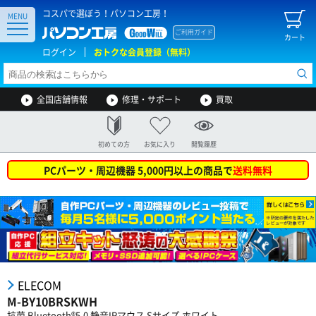
コスパで選ぼう！パソコン工房！
MENU
ご利用ガイド
カート
ログイン
おトクな会員登録（無料）
全国店舗情報
修理・サポート
買取
初めての方
お気に入り
閲覧履歴
PCパーツ・周辺機器 5,000円以上の商品で
送料無料
ELECOM
M-BY10BRSKWH
抗菌 Bluetooth®5.0 静音IRマウス Sサイズ ホワイト