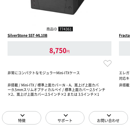
商品ID
774361
SilverStone SST-ML10B
Fract
8,750
円
非常にコンパクトなモジュラーMini-ITXケース
エレガ
対応キ
非搭載 / Mini-ITX / 標準上面カバー:N・A、嵩上げ上面カバ
非搭載 /
ー:9.5mmスリムオプティカルベイ / 標準上面カバー:2.5インチ
×2、嵩上げ上面カバー:2.5インチ×2 または 3.5インチ×1
特徴
サポート
お問い合わせ