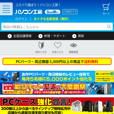
コスパで選ぼう！パソコン工房！
MENU
ご利用ガイド
カート
ログイン
おトクな会員登録（無料）
全国店舗情報
修理・サポート
買取
初めての方
お気に入り
閲覧履歴
PCパーツ・周辺機器 5,000円以上の商品で
送料無料