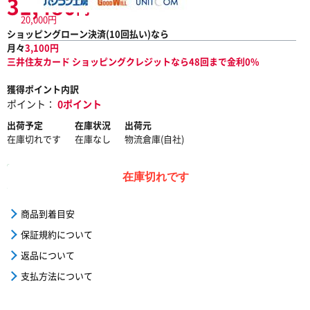
31,480
円
20,000円
ショッピングローン決済(
10
回払い)なら
月々
3,100
円
三井住友カード ショッピングクレジットなら48回まで金利0%
獲得ポイント内訳
ポイント：
0ポイント
出荷予定
在庫状況
出荷元
在庫切れです
在庫なし
物流倉庫(自社)
在庫切れです
商品到着目安
保証規約について
返品について
支払方法について