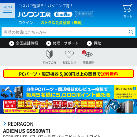
コスパで選ぼう！パソコン工房！
MENU
ご利用ガイド
カート
ログイン
おトクな会員登録（無料）
全国店舗情報
修理・サポート
買取
1
初めての方
お気に入り
閲覧履歴
PCパーツ・周辺機器 5,000円以上の商品で
送料無料
REDRAGON
ADIEMUS GS560WTI
RGB対応 USBバスパワー対応 バースピーカー ホワイト