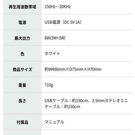
150Hz～20KHz
再生周波数帯域
USB電源（DC 5V 1A）
電源
6W(3W+3W)
最大出力
ホワイト
色
約W400mm×D75mm×H70mm
商品サイズ
710g
重量
USBケーブル：約150cm、3.5mmステレオミニ
長さ
ケーブル：約150cm
マニュアル
付属品