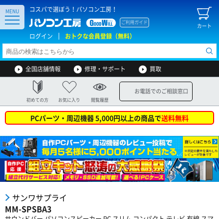
コスパで選ぼう！パソコン工房！
MENU
ご利用ガイド
カート
ログイン
おトクな会員登録（無料）
全国店舗情報
修理・サポート
買取
お電話でのご相談窓口
初めての方
お気に入り
閲覧履歴
PCパーツ・周辺機器 5,000円以上の商品で
送料無料
サンワサプライ
MM-SPSBA3
サウンドバー パソコンスピーカー PC スリム コンパクト テレビ 有線 スマ