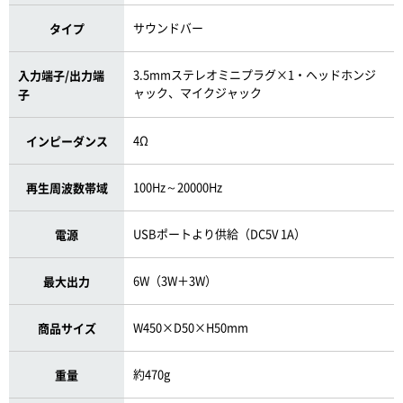
サウンドバー
タイプ
3.5mmステレオミニプラグ×1・ヘッドホンジ
入力端子/出力端
ャック、マイクジャック
子
4Ω
インピーダンス
100Hz～20000Hz
再生周波数帯域
USBポートより供給（DC5V 1A）
電源
6W（3W＋3W）
最大出力
W450×D50×H50mm
商品サイズ
約470g
重量