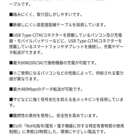
ーブルです。
■絡みにくく、取り回しがしやすいです。
■断線しにくい高密度配線ケーブルを採用しています。
■USB Type-C(TM)コネクターを搭載しているパソコン及び充電
器・モバイルバッテリーなどに、USB Type-C(TM)コネクターを
搭載しているスマートフォンやタブレットを接続し、充電やデー
タ転送ができます。
■最大60W(20V/3A)で接続機器の充電が可能です。
■※ご使用になるパソコンなどの性能によって、供給される電力
値が異なります。
■最大480Mbpsのデータ転送が可能です。
■サビなどに強く信号劣化を抑える金メッキピンを採用していま
す。
■難燃性の素材を使用し、安全性を高めています。
■EUの「RoHS指令(電気・電子機器に対する特定有害物質の使用
制限)」に準拠(10物質)した、環境にやさしい製品です。