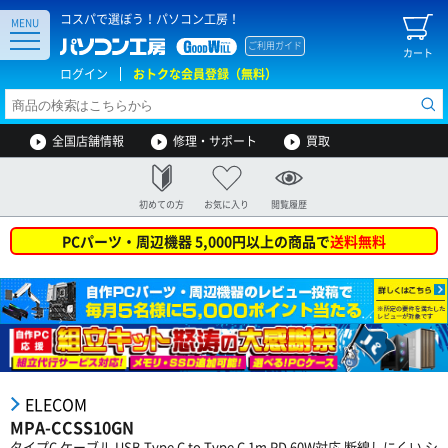
コスパで選ぼう！パソコン工房！
MENU
ご利用ガイド
カート
ログイン
おトクな会員登録（無料）
全国店舗情報
修理・サポート
買取
初めての方
お気に入り
閲覧履歴
PCパーツ・周辺機器 5,000円以上の商品で
送料無料
ELECOM
MPA-CCSS10GN
タイプC ケーブル USB Type C to Type C 1m PD 60W対応 断線しにくい シ