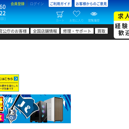
会員登録
ログイン
ご利用ガイド
お客様からのご意見
60
22
求
00 )
カート
お気に入り
閲覧履歴
経験
官公庁のお客様
全国店舗情報
修理・サポート
買取
歓