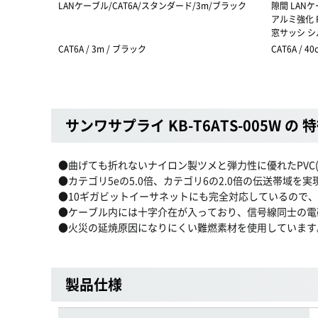
LANケーブル/CAT6A/スタンダード/3m/ブラック
隙間 LANケ
アルミ強化 R
窓サッシ シ
CAT6A / 3m / ブラック
CAT6A / 4
サンワサプライ KB-T6ATS-005W の 
●曲げても折れないナイロン製ツメと弾力性に優れたPV
●カテゴリ5eの5.0倍、カテゴリ6の2.0倍の伝送帯域
●10ギガビットイーサネットにも完全対応しているので
●ケーブル内には十字介在が入っており、信号線同士の電
●火災の延焼原因になりにくい難燃素材を使用しています
製品仕様