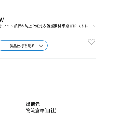
5W
6A ホワイト 爪折れ防止 PoE対応 難燃素材 単線 UTP ストレート
製品仕様を見る
ト
出荷元
物流倉庫(自社)