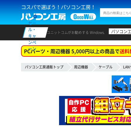
コスパで選ぼう！パソコン工房！
セー
ル・
パソコン
ユニットコムがお勧めする Windows.
キャ
ンペ
ーン
PCパーツ・周辺機器 5,000円以上の商品で
送料
パソコン工房通販トップ
周辺機器
ケーブル
LA