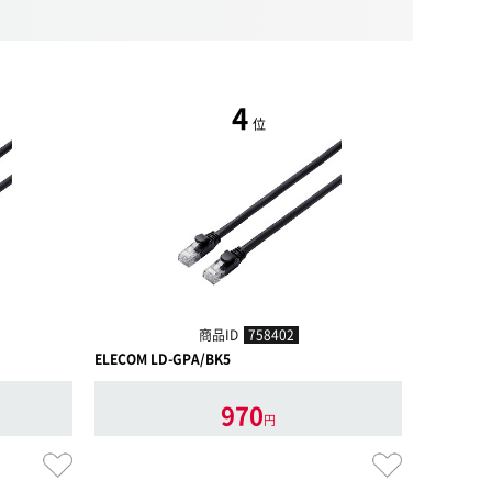
4
位
商品ID
758402
ELECOM LD-GPA/BK5
サンワサプライ
970
円