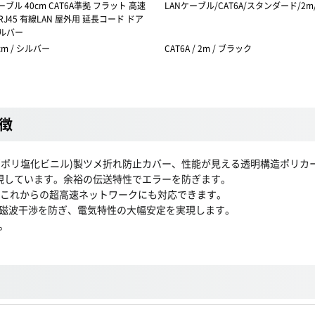
ーブル 40cm CAT6A準拠 フラット 高速
LANケーブル/CAT6A/スタンダード/2
J45 有線LAN 屋外用 延長コード ドア
ルバー
0cm / シルバー
CAT6A / 2m / ブラック
特徴
C(ポリ塩化ビニル)製ツメ折れ防止カバー、性能が見える透明構造ポリ
を実現しています。余裕の伝送特性でエラーを防ぎます。
、これからの超高速ネットワークにも対応できます。
磁波干渉を防ぎ、電気特性の大幅安定を実現します。
。