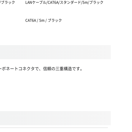
m/ブラック
LANケーブル/CAT6A/スタンダード/5m/ブラック
すきま用フラ
HzPoE対
4mKB-FL6
CAT6A / 5m / ブラック
CAT6A
カーボネートコネクタで、信頼の三重構造です。