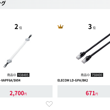
ング
2
3
位
位
商品ID
938485
商品ID
758400
-VAPF6A/SV04
ELECOM LD-GPA/BK2
2,700
671
円
円