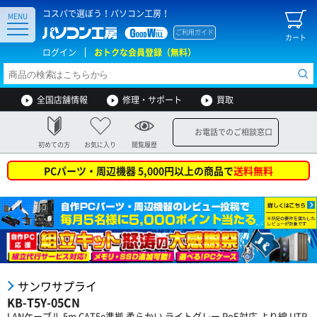
コスパで選ぼう！パソコン工房！
MENU
ご利用ガイド
カート
ログイン
おトクな会員登録（無料）
全国店舗情報
修理・サポート
買取
お電話でのご相談窓口
初めての方
お気に入り
閲覧履歴
PCパーツ・周辺機器 5,000円以上の商品で
送料無料
サンワサプライ
KB-T5Y-05CN
LANケーブル 5m CAT5e準拠 柔らかい ライトグレー PoE対応 より線 UTP