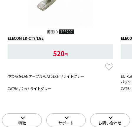
商品ID
733297
ELECOM LD-CTY/LG2
ELECO
520
円
やわらかLANケーブル/CAT5E/2m/ライトグレー
EU R
パッケ
CAT5e / 2m / ライトグレー
CAT5e
特徴
サポート
お問い合わせ