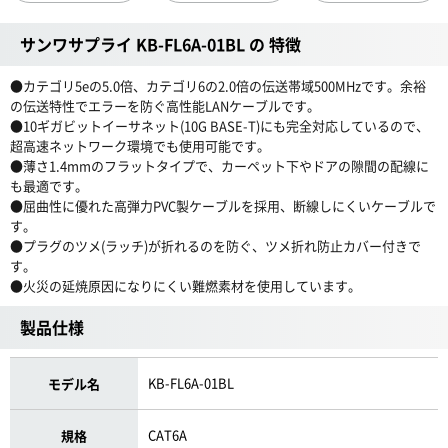
サンワサプライ KB-FL6A-01BL の 特徴
●カテゴリ5eの5.0倍、カテゴリ6の2.0倍の伝送帯域500MHzです。余裕
の伝送特性でエラーを防ぐ高性能LANケーブルです。
●10ギガビットイーサネット(10G BASE-T)にも完全対応しているので、
超高速ネットワーク環境でも使用可能です。
●薄さ1.4mmのフラットタイプで、カーペット下やドアの隙間の配線に
も最適です。
●屈曲性に優れた高弾力PVC製ケーブルを採用、断線しにくいケーブルで
す。
●プラグのツメ(ラッチ)が折れるのを防ぐ、ツメ折れ防止カバー付きで
す。
●火災の延焼原因になりにくい難燃素材を使用しています。
製品仕様
KB-FL6A-01BL
モデル名
CAT6A
規格