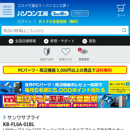
コスパで選ぼう！パソコン工房！
MENU
ご利用ガイド
カート
ログイン
おトクな会員登録（無料）
全国店舗情報
修理・サポート
買取
1
初めての方
お気に入り
閲覧履歴
PCパーツ・周辺機器 5,000円以上の商品で
送料無料
サンワサプライ
KB-FL6A-01BL
LANケーブル 1m CAT6 スーパーフラットタイプ ブルー 爪折れ防止 ケー