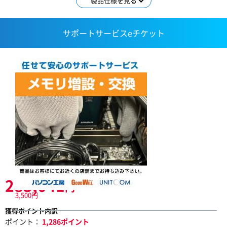
製品仕様を見る
サポートサービスeチケット
283,041
円
3,500円
獲得ポイント内訳
ポイント：
1,286ポイント