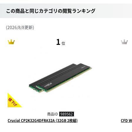
この商品と同じカテゴリの閲覧ランキング
(2026/8/8更新)
1
位
値下げ
商品ID
989562
Crucial CP2K32G4DFRA32A (32GB 2枚組)
CFD W