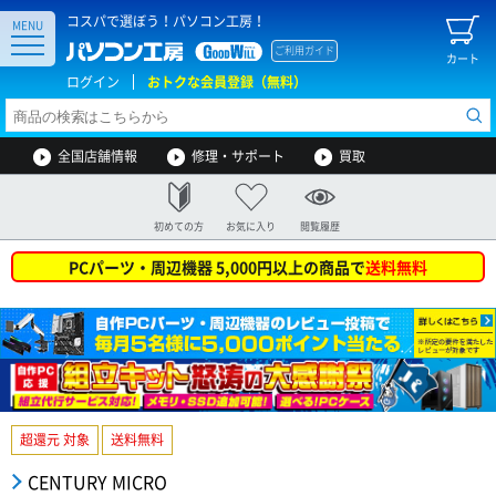
コスパで選ぼう！パソコン工房！
MENU
ご利用ガイド
カート
ログイン
おトクな会員登録（無料）
全国店舗情報
修理・サポート
買取
初めての方
お気に入り
閲覧履歴
PCパーツ・周辺機器 5,000円以上の商品で
送料無料
超還元 対象
送料無料
CENTURY MICRO