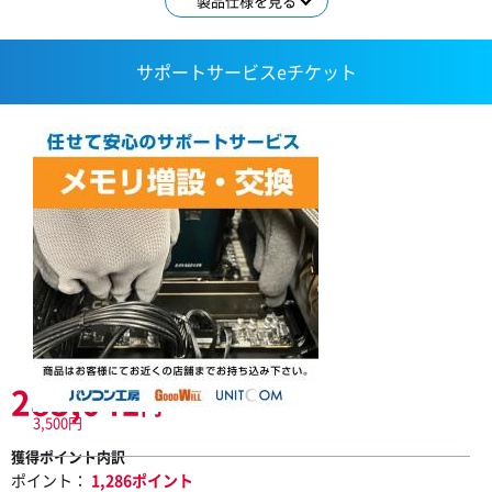
製品仕様を見る
サポートサービスeチケット
283,041
円
3,500円
獲得ポイント内訳
ポイント：
1,286ポイント