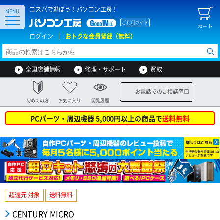
コスパで選ぼう！パソコン工房！
MENU
ご利用ガイド
カート
ログイン
おトクな会員登録（無料）
全国店舗情報
修理・サポート
買取
お電話でのご相談窓口
初めての方
お気に入り
閲覧履歴
PCパーツ・周辺機器 5,000円以上の商品で
送料無料
超還元 対象
送料無料
CENTURY MICRO