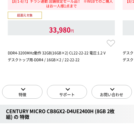
【8/1-8/7】チラシ連動 店舗限定セール品!! ※WEBでのご購入
【8/
はお一人様1点まで
超還元 対象
33,980
円
DDR4-3200MHz動作 32GB(16GB×2) CL22-22-22 電圧:1.2 V
デスクト
デスクトップ用-DDR4 / 16GB×2 / 22-22-22
デスクト
特徴
サポート
お問い合わせ
CENTURY MICRO CB8GX2-D4UE2400H (8GB 2枚
組) の 特徴