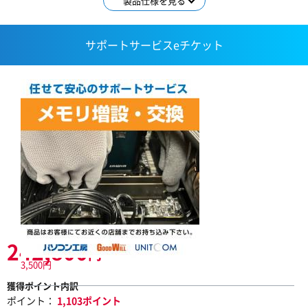
製品仕様を見る
サポートサービスeチケット
242,800
円
3,500円
獲得ポイント内訳
ポイント：
1,103ポイント