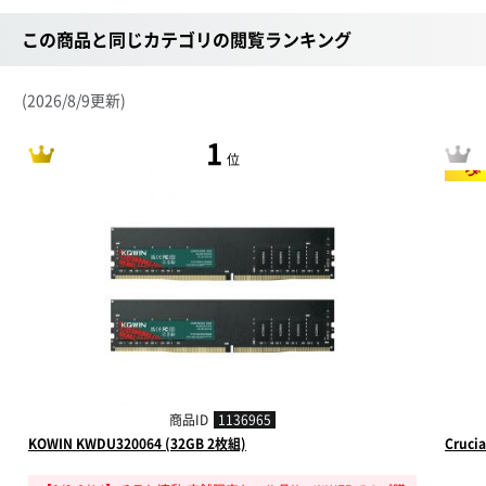
この商品と同じカテゴリの閲覧ランキング
(2026/8/9更新)
1
値下げ
位
商品ID
1136965
KOWIN KWDU320064 (32GB 2枚組)
Cruci