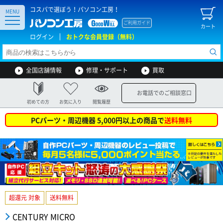
コスパで選ぼう！パソコン工房！
MENU
ご利用ガイド
カート
ログイン
おトクな会員登録（無料）
全国店舗情報
修理・サポート
買取
お電話でのご相談窓口
初めての方
お気に入り
閲覧履歴
PCパーツ・周辺機器 5,000円以上の商品で
送料無料
超還元 対象
送料無料
CENTURY MICRO