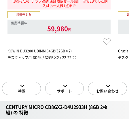
【8/9-8/14】チラシ連動 店舗限定セール品!! ※WEBでのご購
入はお一人様1点まで
超還元 対象
商品準備中
59,980
円
KOWIN DU3200 UDIMM 64GB(32GB×2)
Crucia
デスクトップ用-DDR4 / 32GB×2 / 22-22-22
デスクトッ
特徴
サポート
お問い合わせ
CENTURY MICRO CB8GX2-D4U2933H (8GB 2枚
組) の 特徴