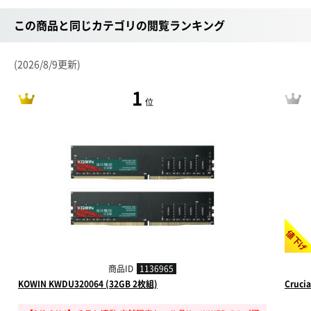
この商品と同じカテゴリの閲覧ランキング
(2026/8/9更新)
1
位
値下げ
商品ID
1136965
KOWIN KWDU320064 (32GB 2枚組)
Cruci