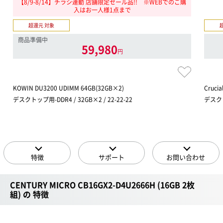
【8/9-8/14】チラシ連動 店舗限定セール品!! ※WEBでのご購
入はお一人様1点まで
超還元 対象
商品準備中
59,980
円
KOWIN DU3200 UDIMM 64GB(32GB×2)
Crucia
デスクトップ用-DDR4 / 32GB×2 / 22-22-22
デスクトッ
特徴
サポート
お問い合わせ
CENTURY MICRO CB16GX2-D4U2666H (16GB 2枚
組) の 特徴