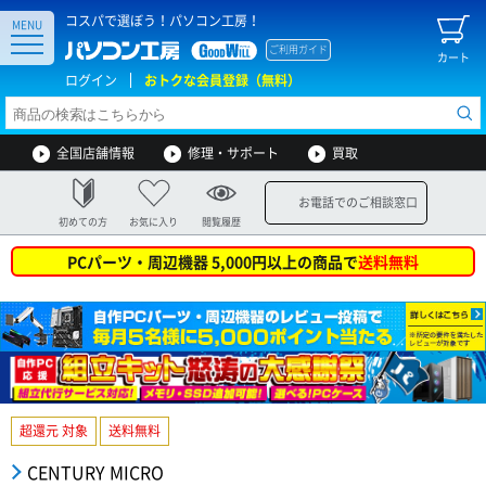
コスパで選ぼう！パソコン工房！
MENU
ご利用ガイド
カート
ログイン
おトクな会員登録（無料）
全国店舗情報
修理・サポート
買取
お電話でのご相談窓口
初めての方
お気に入り
閲覧履歴
PCパーツ・周辺機器 5,000円以上の商品で
送料無料
超還元 対象
送料無料
CENTURY MICRO