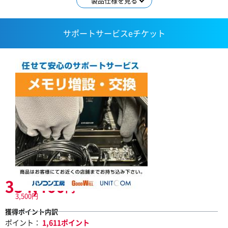
製品仕様を見る
サポートサービスeチケット
354,460
円
3,500円
獲得ポイント内訳
ポイント：
1,611ポイント